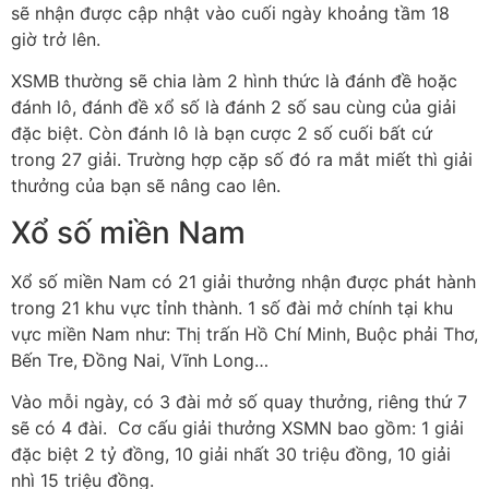
sẽ nhận được cập nhật vào cuối ngày khoảng tầm 18
giờ trở lên.
XSMB thường sẽ chia làm 2 hình thức là đánh đề hoặc
đánh lô, đánh đề xổ số là đánh 2 số sau cùng của giải
đặc biệt. Còn đánh lô là bạn cược 2 số cuối bất cứ
trong 27 giải. Trường hợp cặp số đó ra mắt miết thì giải
thưởng của bạn sẽ nâng cao lên.
Xổ số miền Nam
Xổ số miền Nam có 21 giải thưởng nhận được phát hành
trong 21 khu vực tỉnh thành. 1 số đài mở chính tại khu
vực miền Nam như: Thị trấn Hồ Chí Minh, Buộc phải Thơ,
Bến Tre, Đồng Nai, Vĩnh Long…
Vào mỗi ngày, có 3 đài mở số quay thưởng, riêng thứ 7
sẽ có 4 đài. Cơ cấu giải thưởng XSMN bao gồm: 1 giải
đặc biệt 2 tỷ đồng, 10 giải nhất 30 triệu đồng, 10 giải
nhì 15 triệu đồng.