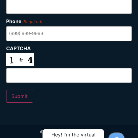
Phone
(Required)
CAPTCHA
Submit
© 2024 Silver Stars Fitness