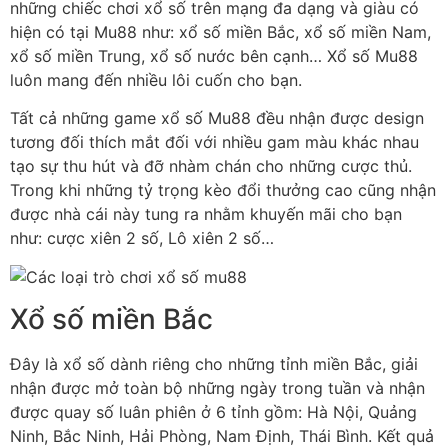
những chiếc chơi xổ số trên mạng đa dạng và giàu có
hiện có tại Mu88 như: xổ số miền Bắc, xổ số miền Nam,
xổ số miền Trung, xổ số nước bên cạnh… Xổ số Mu88
luôn mang đến nhiều lôi cuốn cho bạn.
Tất cả những game xổ số Mu88 đều nhận được design
tương đối thích mắt đối với nhiều gam màu khác nhau
tạo sự thu hút và đỡ nhàm chán cho những cược thủ.
Trong khi những tỷ trọng kèo đổi thưởng cao cũng nhận
được nhà cái này tung ra nhằm khuyến mãi cho bạn
như: cược xiên 2 số, Lô xiên 2 số…
Xổ số miền Bắc
Đây là xổ số dành riêng cho những tỉnh miền Bắc, giải
nhận được mở toàn bộ những ngày trong tuần và nhận
được quay số luân phiên ở 6 tỉnh gồm: Hà Nội, Quảng
Ninh, Bắc Ninh, Hải Phòng, Nam Định, Thái Bình. Kết quả