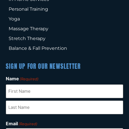
Personal Training
Yoga
Massage Therapy
Stretch Therapy
Balance & Fall Prevention
SIGN UP FOR OUR NEWSLETTER
Name
(Required)
Email
(Required)