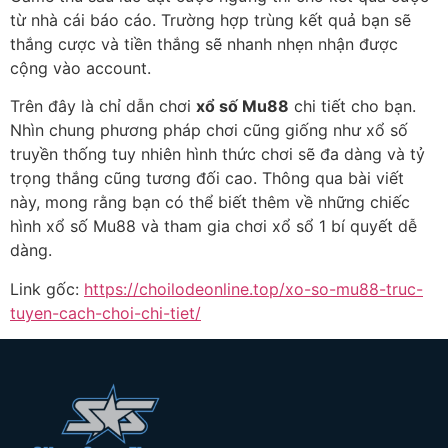
từ nhà cái báo cáo. Trường hợp trùng kết quả bạn sẽ
thắng cược và tiền thắng sẽ nhanh nhẹn nhận được
cộng vào account.
Trên đây là chỉ dẫn chơi
xổ số Mu88
chi tiết cho bạn.
Nhìn chung phương pháp chơi cũng giống như xổ số
truyền thống tuy nhiên hình thức chơi sẽ đa dàng và tỷ
trọng thắng cũng tương đối cao. Thông qua bài viết
này, mong rằng bạn có thể biết thêm về những chiếc
hình xổ số Mu88 và tham gia chơi xổ sổ 1 bí quyết dễ
dàng.
Link gốc:
https://choilodeonline.top/xo-so-mu88-truc-
tuyen-cach-choi-chi-tiet/