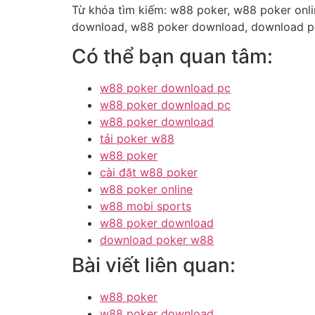
Từ khóa tìm kiếm:
w88 poker, w88 poker onl
download, w88 poker download, download po
Có thể bạn quan tâm:
w88 poker download pc
w88 poker download pc
w88 poker download
tải poker w88
w88 poker
cài đặt w88 poker
w88 poker online
w88 mobi sports
w88 poker download
download poker w88
Bài viết liên quan:
w88 poker
w88 poker download