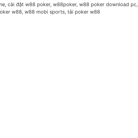
ine, cài đặt w88 poker, w88poker, w88 poker download pc
ker w88, w88 mobi sports, tải poker w88