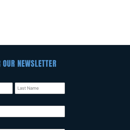
R OUR NEWSLETTER