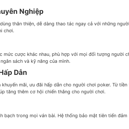
huyên Nghiệp
dùng thân thiện, dễ dàng thao tác ngay cả với những người
i chơi.
c mức cược khác nhau, phù hợp với mọi đối tượng người ch
 ngân sách và kỹ năng của mình.
 Hấp Dẫn
khuyến mãi, ưu đãi hấp dẫn cho người chơi poker. Từ tiền 
giúp tăng thêm cơ hội chiến thắng cho người chơi.
bạch trong mọi ván bài. Hệ thống bảo mật tiên tiến đảm b