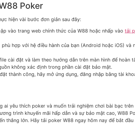
 W88 Poker
hực hiện vài bước đơn giản sau đây:
cập vào trang web chính thức của W88 hoặc nhấp vào
tải 
hù hợp với hệ điều hành của bạn (Android hoặc iOS) và nhấ
file cài đặt và làm theo hướng dẫn trên màn hình để hoàn tấ
guồn không xác định trong phần cài đặt bảo mật.
 đặt thành công, hãy mở ứng dụng, đăng nhập bằng tài kh
ai yêu thích poker và muốn trải nghiệm chơi bài bạc trên 
 chương trình khuyến mãi hấp dẫn và sự bảo mật cao, W88 
chiến thắng lớn. Hãy tải poker W88 ngay hôm nay để bắt đầu