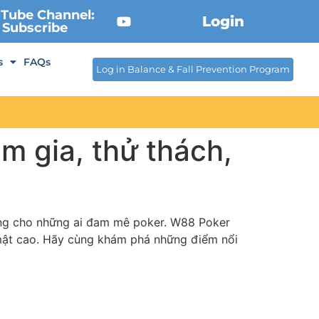
Tube Channel:
Login
Subscribe
s
FAQs
Log in Balance & Fall Prevention Program
 gia, thử thách,
ưởng cho những ai đam mê poker. W88 Poker
 mật cao. Hãy cùng khám phá những điểm nổi