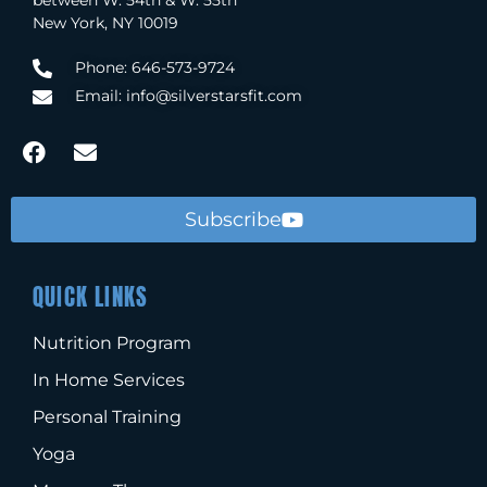
between W. 54th & W. 55th
New York, NY 10019
Phone: 646-573-9724
Email: info@silverstarsfit.com
Subscribe
QUICK LINKS
Nutrition Program
In Home Services
Personal Training
Yoga