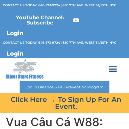
CONTACT US TODAY:
646-573-9724
| 850 7TH AVE. WEST 54/55TH NYC
YouTube Channel:
Subscribe
Login
CONTACT US TODAY:
646-573-9724
| 850 7TH AVE. WEST 54/55TH NYC
Login
Log in Balance & Fall Prevention Program
Click Here → To Sign Up For An
Event.
Vua Câu Cá W88: