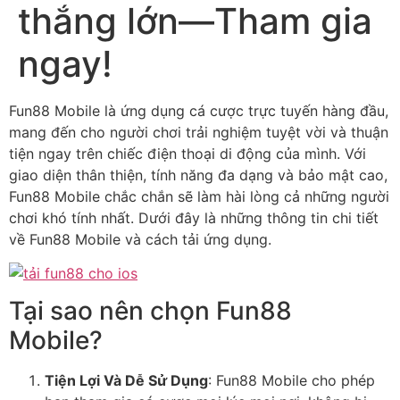
thắng lớn—Tham gia
ngay!
Fun88 Mobile là ứng dụng cá cược trực tuyến hàng đầu,
mang đến cho người chơi trải nghiệm tuyệt vời và thuận
tiện ngay trên chiếc điện thoại di động của mình. Với
giao diện thân thiện, tính năng đa dạng và bảo mật cao,
Fun88 Mobile chắc chắn sẽ làm hài lòng cả những người
chơi khó tính nhất. Dưới đây là những thông tin chi tiết
về Fun88 Mobile và cách tải ứng dụng.
Tại sao nên chọn Fun88
Mobile?
Tiện Lợi Và Dễ Sử Dụng
: Fun88 Mobile cho phép