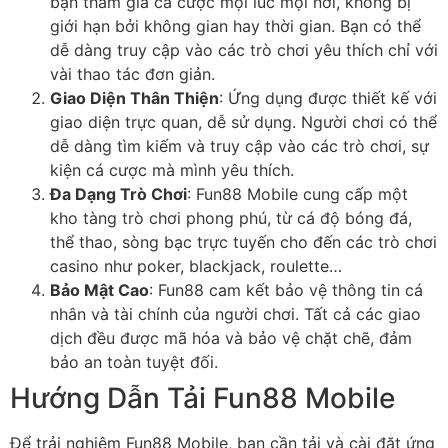
bạn tham gia cá cược mọi lúc mọi nơi, không bị
giới hạn bởi không gian hay thời gian. Bạn có thể
dễ dàng truy cập vào các trò chơi yêu thích chỉ với
vài thao tác đơn giản.
Giao Diện Thân Thiện
: Ứng dụng được thiết kế với
giao diện trực quan, dễ sử dụng. Người chơi có thể
dễ dàng tìm kiếm và truy cập vào các trò chơi, sự
kiện cá cược mà mình yêu thích.
Đa Dạng Trò Chơi
: Fun88 Mobile cung cấp một
kho tàng trò chơi phong phú, từ cá độ bóng đá,
thể thao, sòng bạc trực tuyến cho đến các trò chơi
casino như poker, blackjack, roulette…
Bảo Mật Cao
: Fun88 cam kết bảo vệ thông tin cá
nhân và tài chính của người chơi. Tất cả các giao
dịch đều được mã hóa và bảo vệ chặt chẽ, đảm
bảo an toàn tuyệt đối.
Hướng Dẫn Tải Fun88 Mobile
Để trải nghiệm Fun88 Mobile, bạn cần tải và cài đặt ứng