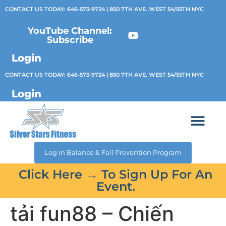
CONTACT US TODAY:
646-573-9724
| 850 7TH AVE. WEST 54/55TH NYC
YouTube Channel:
Subscribe
Login
CONTACT US TODAY:
646-573-9724
| 850 7TH AVE. WEST 54/55TH NYC
Login
Log in Balance & Fall Prevention Program
Click Here → To Sign Up For An
Event.
tải fun88 – Chiến