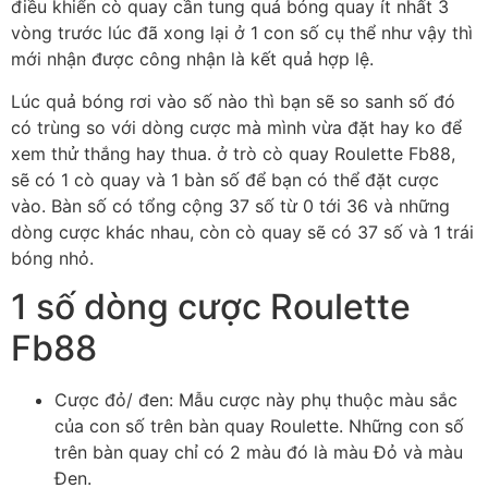
điều khiển cò quay cần tung quả bóng quay ít nhất 3
vòng trước lúc đã xong lại ở 1 con số cụ thể như vậy thì
mới nhận được công nhận là kết quả hợp lệ.
Lúc quả bóng rơi vào số nào thì bạn sẽ so sanh số đó
có trùng so với dòng cược mà mình vừa đặt hay ko để
xem thử thắng hay thua. ở trò cò quay Roulette Fb88,
sẽ có 1 cò quay và 1 bàn số để bạn có thể đặt cược
vào. Bàn số có tổng cộng 37 số từ 0 tới 36 và những
dòng cược khác nhau, còn cò quay sẽ có 37 số và 1 trái
bóng nhỏ.
1 số dòng cược Roulette
Fb88
Cược đỏ/ đen: Mẫu cược này phụ thuộc màu sắc
của con số trên bàn quay Roulette. Những con số
trên bàn quay chỉ có 2 màu đó là màu Đỏ và màu
Đen.