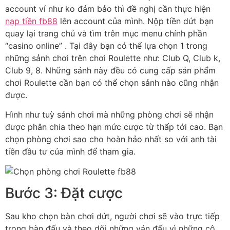
account ví như ko đảm bảo thì đề nghị cần thực hiện
nạp tiền fb88
lên account của mình. Nộp tiền dứt bạn
quay lại trang chủ và tìm trên mục menu chính phần
“casino online” . Tại đây bạn có thể lựa chọn 1 trong
những sảnh chơi trên chơi Roulette như: Club Q, Club k,
Club 9, 8. Những sảnh này đều có cung cấp sản phẩm
chơi Roulette cần bạn có thể chọn sảnh nào cũng nhận
được.
Hình như tuỳ sảnh chơi mà những phòng chơi sẽ nhận
được phân chia theo hạn mức cược từ thấp tới cao. Bạn
chọn phòng chơi sao cho hoàn hảo nhất so với anh tài
tiền đầu tư của mình để tham gia.
Bước 3: Đặt cược
Sau kho chọn bàn chơi dứt, người chơi sẽ vào trực tiếp
trong bàn đấu và theo dõi những ván đấu vì những cô