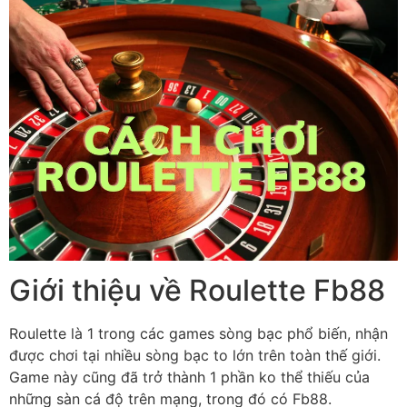
Giới thiệu về Roulette Fb88
Roulette là 1 trong các games sòng bạc phổ biến, nhận
được chơi tại nhiều sòng bạc to lớn trên toàn thế giới.
Game này cũng đã trở thành 1 phần ko thể thiếu của
những sàn cá độ trên mạng, trong đó có Fb88.