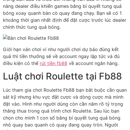
nàng dealer điều khiển games bằng bí quyết tung quả
bóng xoay quanh bàn cò quay đang chạy. Bạn sẽ có 1
khoảng thời gian nhất định để đặt cược trước lúc dealer
chính thức tung quả bóng.
Giới hạn ván chơi ví như người chơi dự báo đúng kết
quả thì tiền thưởng sẽ về account ngay lập tức và đủ
điều kiện có thể
rút tiền fb88
về account ngân hàng.
Luật chơi Roulette tại Fb88
Lúc tham gia chơi Roulette Fb88 bạn bắt buộc cần quan
sát kỹ nhưng khu vực đặt cược và dòng cược mà mình
đặt vào. Hình như người dùng còn cần nắm rõ tỷ trọng
thắng thua trong quá trình chơi Roulette. Sau lúc bạn
chọn cho mình 1 con số bằng bí quyết tung quả bóng
nhỏ quay bao quanh cò quay đang quay tròn. Người