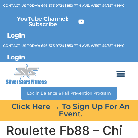
CONTACT US TODAY:
646-573-9724
| 850 7TH AVE. WEST 54/55TH NYC
YouTube Channel:
Subscribe
Login
CONTACT US TODAY:
646-573-9724
| 850 7TH AVE. WEST 54/55TH NYC
Login
Log in Balance & Fall Prevention Program
Click Here → To Sign Up For An
Event.
Roulette Fb88 – Chỉ