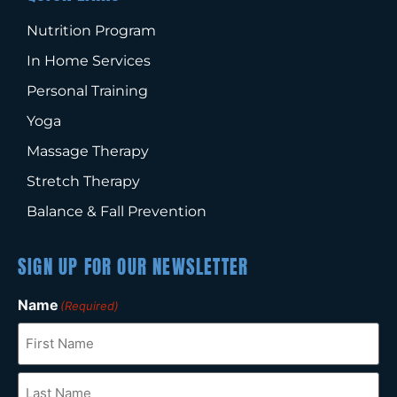
Nutrition Program
In Home Services
Personal Training
Yoga
Massage Therapy
Stretch Therapy
Balance & Fall Prevention
SIGN UP FOR OUR NEWSLETTER
Name
(Required)