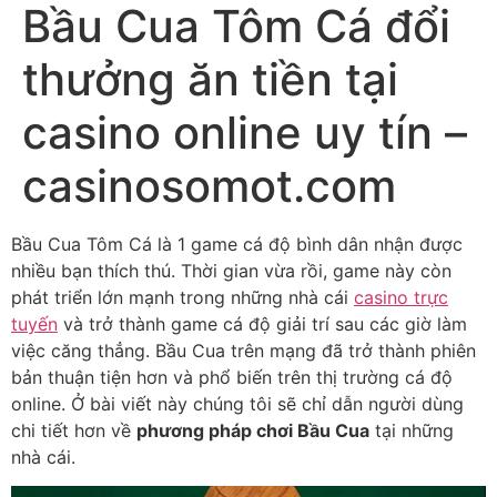
Bầu Cua Tôm Cá đổi
thưởng ăn tiền tại
casino online uy tín –
casinosomot.com
Bầu Cua Tôm Cá là 1 game cá độ bình dân nhận được
nhiều bạn thích thú. Thời gian vừa rồi, game này còn
phát triển lớn mạnh trong những nhà cái
casino trực
tuyến
và trở thành game cá độ giải trí sau các giờ làm
việc căng thẳng. Bầu Cua trên mạng đã trở thành phiên
bản thuận tiện hơn và phổ biến trên thị trường cá độ
online. Ở bài viết này chúng tôi sẽ chỉ dẫn người dùng
chi tiết hơn về
phương pháp chơi Bầu Cua
tại những
nhà cái.