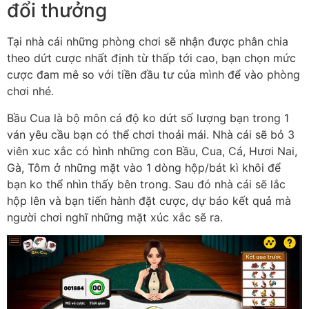
đổi thưởng
Tại nhà cái những phòng chơi sẽ nhận được phân chia
theo dứt cược nhất định từ thấp tới cao, bạn chọn mức
cược đam mê so với tiền đầu tư của mình để vào phòng
chơi nhé.
Bầu Cua là bộ môn cá độ ko dứt số lượng bạn trong 1
ván yêu cầu bạn có thể chơi thoải mái. Nhà cái sẽ bỏ 3
viên xuc xắc có hình những con Bầu, Cua, Cá, Hươi Nai,
Gà, Tôm ở những mặt vào 1 dòng hộp/bát kì khôi để
bạn ko thể nhìn thấy bên trong. Sau đó nhà cái sẽ lắc
hộp lên và bạn tiến hành đặt cược, dự báo kết quả mà
người chơi nghĩ những mặt xúc xắc sẽ ra.