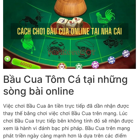
Bầu Cua Tôm Cá tại những
sòng bài online
Việc chơi Bầu Cua ăn tiền trực tiếp đã dần nhận được
thay thế bằng chơi việc chơi Bầu Cua trên mạng. Lúc
chơi Bầu Cua trực tiếp bên không tính đó sẽ nhận được
xem là hành vi đánh bạc phi pháp. Bầu Cua trên mạng
phát triền ngày càng mạnh hơn là dựa trên các điểm