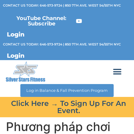
CONTACT US TODAY:
646-573-9724
| 850 7TH AVE. WEST 54/55TH NYC
YouTube Channel:
Subscribe
Login
CONTACT US TODAY:
646-573-9724
| 850 7TH AVE. WEST 54/55TH NYC
Login
Log in Balance & Fall Prevention Program
Click Here → To Sign Up For An
Event.
Phương pháp chơi