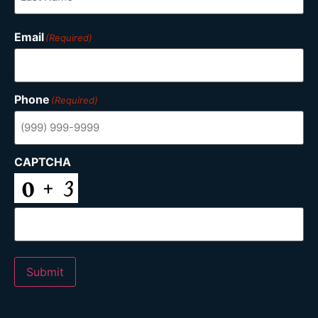
Email
(Required)
Phone
(Required)
CAPTCHA
Submit