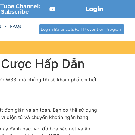
Tube Channel:
Login
Subscribe
s
FAQs
Log in Balance & Fall Prevention Program
á Cược Hấp Dẫn
ợc W88, mà chúng tôi sẽ khám phá chi tiết
ất đơn giản và an toàn. Bạn có thể sử dụng
 ví điện tử và chuyển khoản ngân hàng.
n máy đánh bạc. Với đồ họa sắc nét và âm