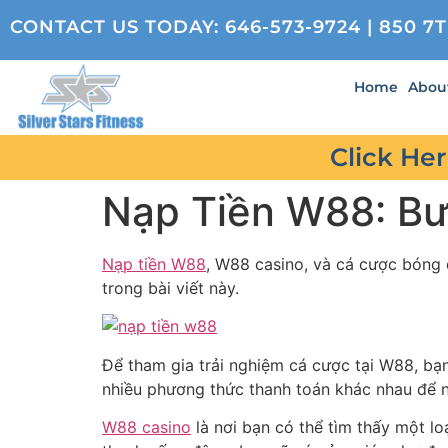
CONTACT US TODAY:
646-573-9724
| 850 7
Home
Abou
Click He
Nạp Tiền W88: Bư
Nạp tiền W88
, W88 casino, và cá cược bóng 
trong bài viết này.
Để tham gia trải nghiệm cá cược tại W88, bạn
nhiều phương thức thanh toán khác nhau để nạ
W88 casino
là nơi bạn có thể tìm thấy một lo