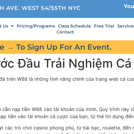
You
TH AVE. WEST 54/55TH NYC
t Us
Pricing/Programs
Class Schedule
Free Trial
Service
Contact
re → To Sign Up For An Event.
ớc Đầu Trải Nghiệm C
đá trên W88 là những tính năng chính của trang web cá cư
 cần nạp tiền W88 vào tài khoản của mình. Quy trình này r
p tiền vào tài khoản cá cược của bạn, từ thẻ tín dụng đến
ạt các trò chơi casino phong phú, từ bài bạc, roulette, đế