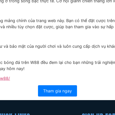
g ở trong sòng bạc thực tế. Cơ hội giành chiến thắng lớn 
g mảng chính của trang web này. Bạn có thể đặt cược trên
 và nhiều tùy chọn đặt cược, giúp bạn tham gia vào sự hấp 
 và bảo mật của người chơi và luôn cung cấp dịch vụ khác
c bóng đá trên W88 đều đem lại cho bạn những trải nghiệm 
gay hôm nay!
-w88/
Tham gia ngay