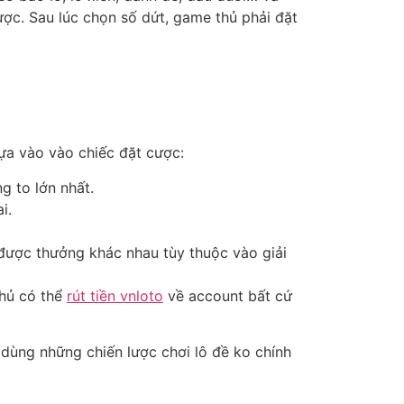
ợc. Sau lúc chọn số dứt, game thủ phải đặt
dựa vào vào chiếc đặt cược:
g to lớn nhất.
i.
n được thưởng khác nhau tùy thuộc vào giải
thủ có thể
rút tiền vnloto
về account bất cứ
 dùng những chiến lược chơi lô đề ko chính