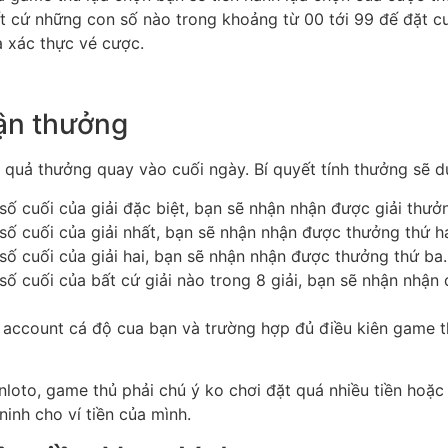
 cứ những con số nào trong khoảng từ 00 tới 99 đế đặt cư
 xác thực vé cược.
hận thưởng
t quả thưởng quay vào cuối ngày. Bí quyết tính thưởng sẽ 
số cuối của giải đặc biệt, bạn sẽ nhận nhận được giải thưởn
 số cuối của giải nhất, bạn sẽ nhận nhận được thưởng thứ ha
 số cuối của giải hai, bạn sẽ nhận nhận được thưởng thứ ba.
 số cuối của bất cứ giải nào trong 8 giải, bạn sẽ nhận nhậ
 account cá độ cua bạn và trường hợp đủ điều kiên game 
nloto, game thủ phải chú ý ko chơi đặt quá nhiều tiền hoặc
inh cho ví tiền của mình.