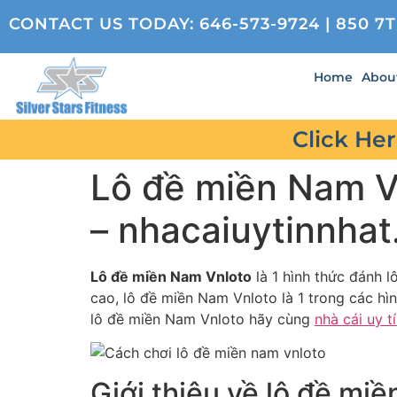
CONTACT US TODAY:
646-573-9724
| 850 7
Home
Abou
Click He
Lô đề miền Nam V
– nhacaiuytinnhat
Lô đề miền Nam Vnloto
là 1 hình thức đánh l
cao, lô đề miền Nam Vnloto là 1 trong các h
lô đề miền Nam Vnloto hãy cùng
nhà cái uy t
Giới thiệu về lô đề mi