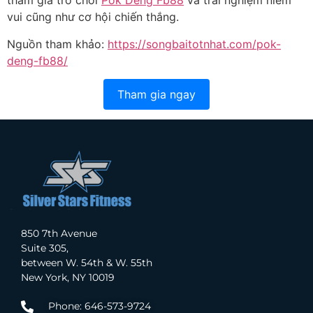
tham gia trò chơi
Pok Deng Fb88
và trải nghiệm niềm
vui cũng như cơ hội chiến thắng.
Nguồn tham khảo:
https://songbaitotnhat.com/pok-
deng-fb88/
Tham gia ngay
850 7th Avenue
Suite 305,
between W. 54th & W. 55th
New York, NY 10019
Phone: 646-573-9724