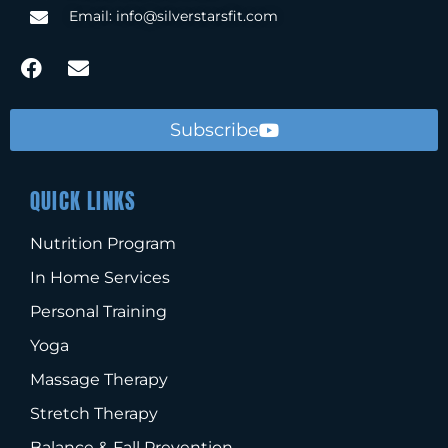
Email: info@silverstarsfit.com
Subscribe
QUICK LINKS
Nutrition Program
In Home Services
Personal Training
Yoga
Massage Therapy
Stretch Therapy
Balance & Fall Prevention