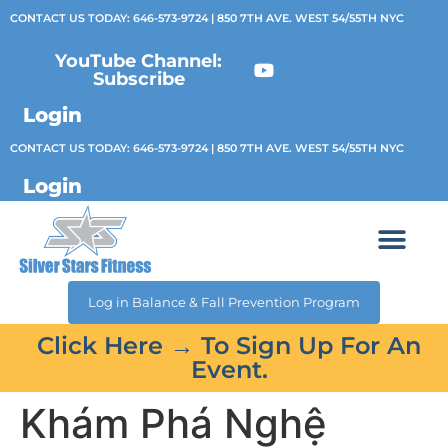
CONTACT US TODAY:
646-573-9724
| 850 7TH AVE. WEST 54/55TH NYC
YouTube Channel:
Subscribe
Login
CONTACT US TODAY:
646-573-9724
| 850 7TH AVE. WEST 54/55TH NYC
Login
Log in Balance & Fall Prevention Program
Click Here → To Sign Up For An
Event.
Khám Phá Nghệ