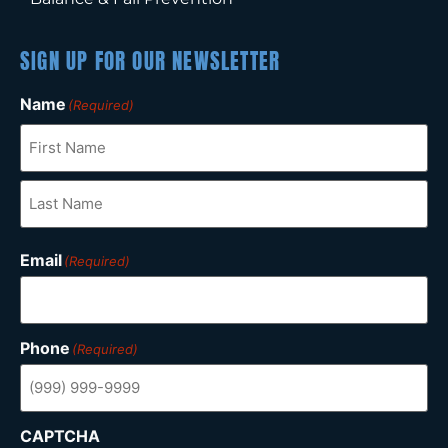
SIGN UP FOR OUR NEWSLETTER
Name
(Required)
Email
(Required)
Phone
(Required)
CAPTCHA