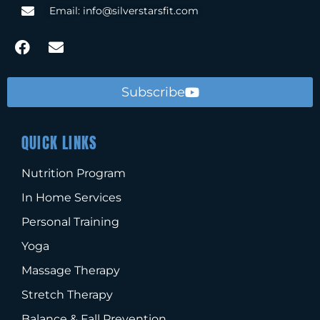
Email: info@silverstarsfit.com
Subscribe
QUICK LINKS
Nutrition Program
In Home Services
Personal Training
Yoga
Massage Therapy
Stretch Therapy
Balance & Fall Prevention