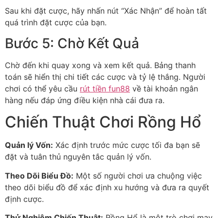
Sau khi đặt cược, hãy nhấn nút “Xác Nhận” để hoàn tất
quá trình đặt cược của bạn.
Bước 5: Chờ Kết Quả
Chờ đến khi quay xong và xem kết quả. Bảng thanh
toán sẽ hiển thị chi tiết các cược và tỷ lệ thắng. Người
chơi có thể yêu cầu
rút tiền fun88
về tài khoản ngân
hàng nếu đáp ứng điều kiện nhà cái đưa ra.
Chiến Thuật Chơi Rồng Hổ
Quản lý Vốn:
Xác định trước mức cược tối đa bạn sẽ
đặt và tuân thủ nguyên tắc quản lý vốn.
Theo Dõi Biểu Đồ:
Một số người chơi ưa chuộng việc
theo dõi biểu đồ để xác định xu hướng và đưa ra quyết
định cược.
Thử Nghiệm Chiến Thuật:
Rồng Hổ là một trò chơi may