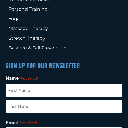
Personal Training
Yoga
Massage Therapy
Stretch Therapy
Balance & Fall Prevention
SIGN UP FOR OUR NEWSLETTER
Name
(Required)
Email
(Required)