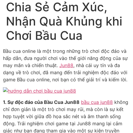
Chia Sẻ Cảm Xúc,
Nhận Quà Khủng khi
Chơi Bầu Cua
Bầu cua online là một trong những trò chơi độc đáo và
hấp dẫn, đưa người chơi vào thế giới năng động của sự
may mắn và chiến thuật.
Jun88
, nhà cái uy tín và đa
dạng về trò chơi, đã mang đến trải nghiệm độc đáo với
game Bầu cua online, nơi bạn có thể giải trí và kiếm lời.
1. Sự độc đáo của Bầu Cua Jun88
bầu cua jun88
không
chỉ đơn giản là một trò chơi may rủi, mà còn là sự kết
hợp tuyệt vời giữa đồ họa sắc nét và âm thanh sống
động. Trải nghiệm chơi game tại Jun88 mang lại cảm
giác như bạn đang tham gia vào một sự kiện truyền