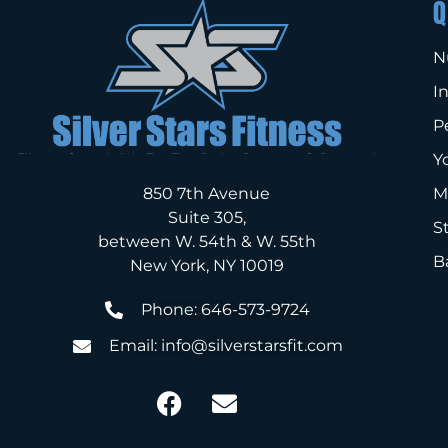
Q
N
I
P
Y
850 7th Avenue
M
Suite 305,
S
between W. 54th & W. 55th
B
New York, NY 10019
Phone: 646-573-9724
Email: info@silverstarsfit.com