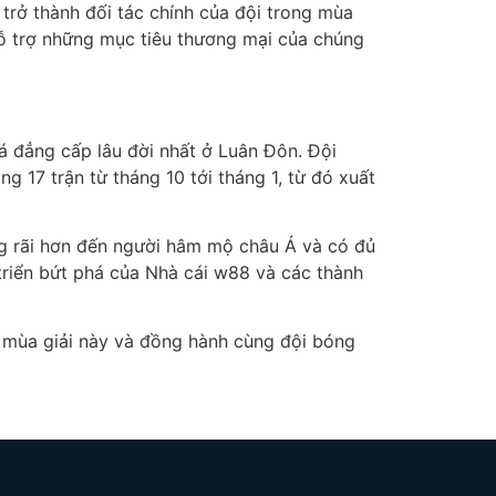
trở thành đối tác chính của đội trong mùa
hỗ trợ những mục tiêu thương mại của chúng
 đẳng cấp lâu đời nhất ở Luân Đôn. Đội
g 17 trận từ tháng 10 tới tháng 1, từ đó xuất
g rãi hơn đến người hâm mộ châu Á và có đủ
triển bứt phá của Nhà cái w88 và các thành
i mùa giải này và đồng hành cùng đội bóng