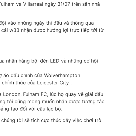
ulham và Villarreal ngày 31/07 trên sân nhà
đội vào những ngày thi đấu và thông qua
cái w88 nhận được hưởng lợi trực tiếp tới từ
 qua nhãn hàng bộ, đèn LED và những cơ hội
 trợ áo đấu chính của Wolverhampton
chính thức của Leicester City .
a London, Fulham FC, lúc họ quay về giải đấu
Chúng tôi cũng mong muốn nhận được tương tác
áng tạo đối với câu lạc bộ.
 chúng tôi sẽ tích cực thúc đẩy việc chơi trò