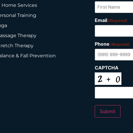
n Home Services
ersonal Training
Email
(Required)
oga
assage Therapy
Phone
(Required)
tretch Therapy
alance & Fall Prevention
CAPTCHA
Submit