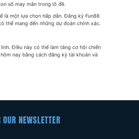
 con số may mắn trong lô đề.
hể là một lựa chọn hấp dẫn. Đăng ký Fun88
 có thể mang đến những dự đoán chính xác.
linh. Điều này có thể làm tăng cơ hội chiến
ay hôm nay bằng cách đăng ký tài khoản và
R OUR NEWSLETTER