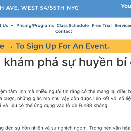
You
TH AVE. WEST 54/55TH NYC
t Us
Pricing/Programs
Class Schedule
Free Trial
Service
Contact
re → To Sign Up For An Event.
 khám phá sự huyền bí 
iệm tâm linh mà nhiều người tin rằng có thể mang lại điều 
i cá cược, những giấc mơ như vậy còn được liên kết với số 
 và liệu có thể ứng dụng vào lô đề Fun88 không.
ng đến sự hồn nhiên và sự nghịch ngợm. Trong nền văn hóa