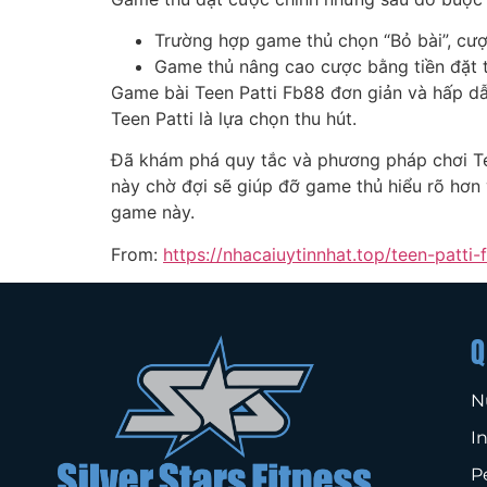
Trường hợp game thủ chọn “Bỏ bài”, cượ
Game thủ nâng cao cược bằng tiền đặt 
Game bài Teen Patti Fb88 đơn giản và hấp dẫn,
Teen Patti là lựa chọn thu hút.
Đã khám phá quy tắc và phương pháp chơi Teen
này chờ đợi sẽ giúp đỡ game thủ hiểu rõ hơn
game này.
From:
https://nhacaiuytinnhat.top/teen-patti-
Q
N
I
P