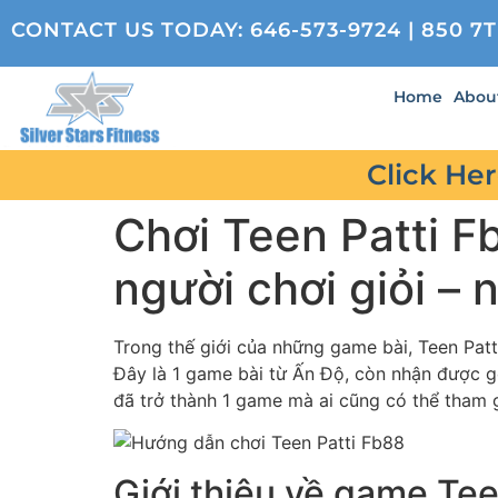
CONTACT US TODAY:
646-573-9724
| 850 7
Home
Abou
Click He
Chơi Teen Patti F
người chơi giỏi – 
Trong thế giới của những game bài, Teen Pat
Đây là 1 game bài từ Ấn Độ, còn nhận được gọi
đã trở thành 1 game mà ai cũng có thể tham g
Giới thiệu về game Tee