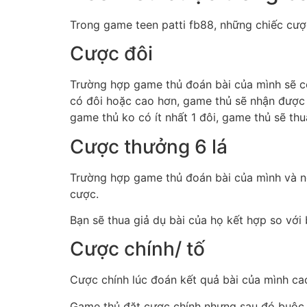
Trong game teen patti fb88, những chiếc cư
Cược đôi
Trường hợp game thủ đoán bài của mình sẽ có 
có đôi hoặc cao hơn, game thủ sẽ nhận được 
game thủ ko có ít nhất 1 đôi, game thủ sẽ th
Cược thưởng 6 lá
Trường hợp game thủ đoán bài của mình và ngư
cược.
Bạn sẽ thua giả dụ bài của họ kết hợp so với 
Cược chính/ tố
Cược chính lúc đoán kết quả bài của mình cao
Game thủ đặt cược chính nhưng sau đó buộc p