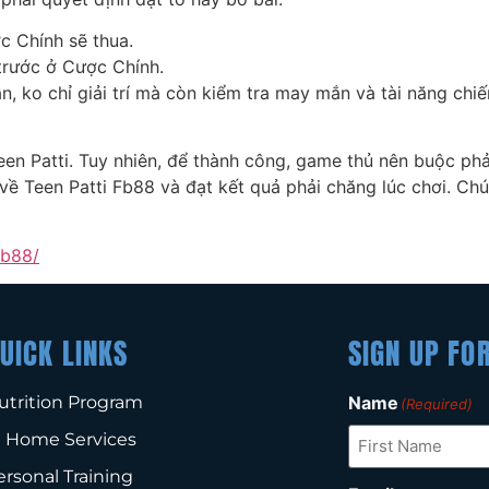
c Chính sẽ thua.
trước ở Cược Chính.
 ko chỉ giải trí mà còn kiểm tra may mắn và tài năng chiến 
 Patti. Tuy nhiên, để thành công, game thủ nên buộc phải 
 về Teen Patti Fb88 và đạt kết quả phải chăng lúc chơi. C
fb88/
UICK LINKS
SIGN UP FO
utrition Program
Name
(Required)
n Home Services
ersonal Training