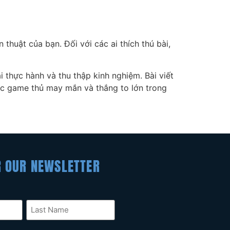
thuật của bạn. Đối với các ai thích thú bài,
thực hành và thu thập kinh nghiệm. Bài viết
húc game thủ may mắn và thắng to lớn trong
R OUR NEWSLETTER