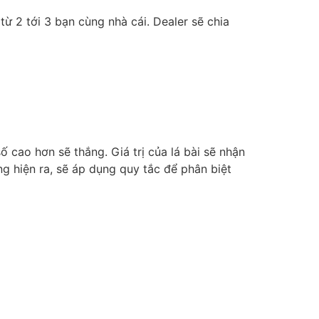
từ 2 tới 3 bạn cùng nhà cái. Dealer sẽ chia
ố cao hơn sẽ thắng. Giá trị của lá bài sẽ nhận
 hiện ra, sẽ áp dụng quy tắc để phân biệt