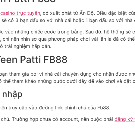
g
casino trực tuyến
, có xuất phát từ Ấn Độ. Điều đặc biệt c
 sẽ có 3 bạn đấu so với nhà cái hoặc 1 bạn đấu so với nhà 
ợc vào những chiếc cược trong bảng. Sau đó, hệ thống sẽ c
, chỉ nên nhìn sơ qua phương pháp chơi vài lần là đã có th
ó trải nghiệm hấp dẫn.
Teen Patti FB88
n bạn tham gia bởi vì nhà cái chuyên dụng cho nhận được nhữ
có thể tham khảo những bước dưới đây để vào chơi và đặt 
g nhập
nên truy cập vào đường link chính chủ của Fb88.
h chủ. Trường hợp chưa có account, nên buộc phải
đăng ký 