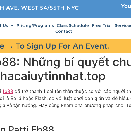
You
TH AVE. WEST 54/55TH NYC
t Us
Pricing/Programs
Class Schedule
Free Trial
Service
Contact
re → To Sign Up For An Event.
b88: Những bí quyết ch
nhacaiuytinnhat.top
ti
fb88
đã trở thành 1 cái tên thân thuộc so với các người 
 là Ba lá hoặc Flash, so với luật chơi đơn giản và dễ hiểu.
ia và tận hưởng. Hãy cùng khám phá phương pháp chơi Teen
n Patti Fb88