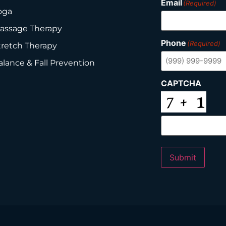
Email
(Required)
oga
assage Therapy
Phone
(Required)
tretch Therapy
alance & Fall Prevention
CAPTCHA
Submit