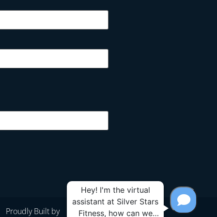
Proudly Built by