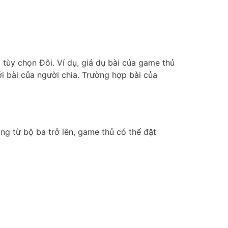
tùy chọn Đôi. Ví dụ, giả dụ bài của game thủ
 bài của người chia. Trường hợp bài của
ng từ bộ ba trở lên, game thủ có thể đặt