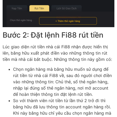
Bước 2: Đặt lệnh Fi88 rút tiền
Lúc giao diện rút tiền nhà cái Fi88 nhận được hiển thị
lên, bằng hữu xuất phát điền vào những thông tin rút
tiền mà nhà cái bắt buộc. Những thông tin này gồm có:
Chọn ngân hàng mà bằng hữu muốn sử dụng để
rút tiền từ nhà cái Fi88 về, sau đó người chơi điền
vào những thông tin: Chủ thẻ, số thẻ ngân hàng,
nhập lại đúng số thẻ ngân hàng, nơi mở account
để hoàn thiện thông tin đặt lệnh rút tiền.
So với thành viên rút tiền từ lần thứ 2 trở đi thì
bằng hữu đã lưu thông tin account ngân hàng rồi.
Khi này bằng hữu chỉ yêu cầu chọn ngân hàng mà