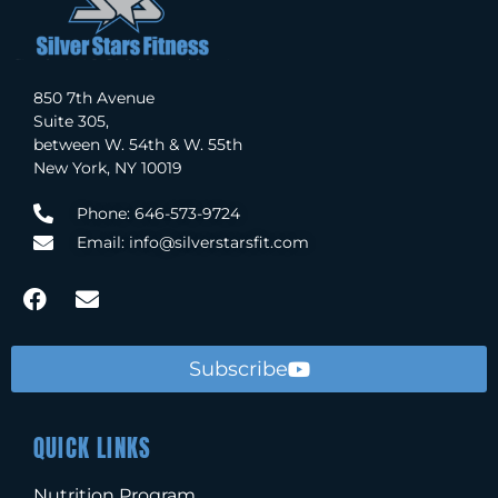
850 7th Avenue
Suite 305,
between W. 54th & W. 55th
New York, NY 10019
Phone: 646-573-9724
Email: info@silverstarsfit.com
Subscribe
QUICK LINKS
Nutrition Program