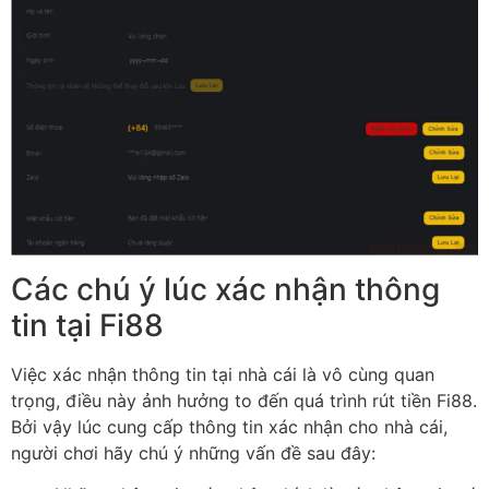
Các chú ý lúc xác nhận thông
tin tại Fi88
Việc xác nhận thông tin tại nhà cái là vô cùng quan
trọng, điều này ảnh hưởng to đến quá trình rút tiền Fi88.
Bởi vậy lúc cung cấp thông tin xác nhận cho nhà cái,
người chơi hãy chú ý những vấn đề sau đây: