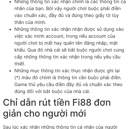
Những thông tin xác nhận chính là các thông tin cá
nhân của bạn. Bởi vậy người chơi buộc phải điền
vào chuẩn xác, đầy đủ và đúng theo giấy tờ tùy
thân của mình.
Những thông tin xác nhận nhận được sử dụng vào
việc xác minh account, trong nếu account của
người chơi bị mất hay quên tên đăng nhập, mật
khẩu. Qua đó nhà cái sẽ bắt buộc người chơi cung
cấp những thông tin xác nhận trong nếu yêu cầu
thiết.
Những mục thông tin xác thực nhận được ghi lại
(*) màu đỏ chính là thông tin cần buộc phải điền.
Game thủ yêu cầu điền đầy đủ và chuẩn xác theo
đúng đối với bắt buộc của nhà cái.
Chỉ dẫn rút tiền Fi88 đơn
giản cho người mới
Sau lúc xác nhận những thông tin cá nhân của người