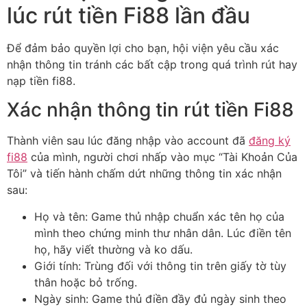
lúc rút tiền Fi88 lần đầu
Để đảm bảo quyền lợi cho bạn, hội viện yêu cầu xác
nhận thông tin tránh các bất cập trong quá trình rút hay
nạp tiền fi88.
Xác nhận thông tin rút tiền Fi88
Thành viên sau lúc đăng nhập vào account đã
đăng ký
fi88
của mình, người chơi nhấp vào mục “Tài Khoản Của
Tôi” và tiến hành chấm dứt những thông tin xác nhận
sau:
Họ và tên: Game thủ nhập chuẩn xác tên họ của
mình theo chứng minh thư nhân dân. Lúc điền tên
họ, hãy viết thường và ko dấu.
Giới tính: Trùng đối với thông tin trên giấy tờ tùy
thân hoặc bỏ trống.
Ngày sinh: Game thủ điền đầy đủ ngày sinh theo