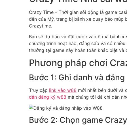
Crazy Time – Thời gian sôi động là game ca
đến của Mỹ, trang bị bánh xe quay béo múp ba
Crazytime.
Bạn sẽ dự báo và đặt cược vào ô mà bánh xe s
chương trình hoạt náo, đẳng cấp và có nhiều 
thưởng tại game này hoàn toàn khác biệt và c
Phương pháp chơi Craz
Bước 1: Ghi danh và đăng
Truy cập
link vào w88
mới nhất bên dưới và đ
dẫn đăng ký w88
mà chúng tôi đã chỉ dẫn nh
Bước 2: Chọn game Crazy