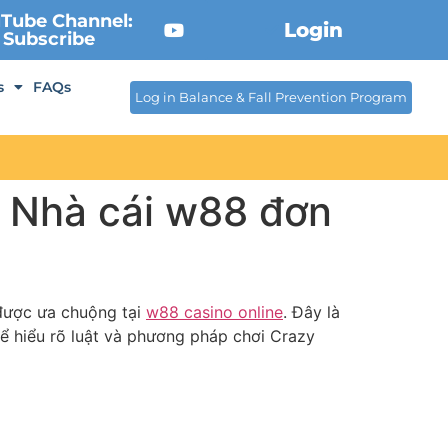
Tube Channel:
Login
Subscribe
s
FAQs
Log in Balance & Fall Prevention Program
i Nhà cái w88 đơn
 được ưa chuộng tại
w88 casino online
. Đây là
ể hiểu rõ luật và phương pháp chơi Crazy