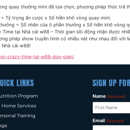
vòng quay thưởng mini đã lựa chọn, phương pháp thức trả t
ng = Tỷ trọng ăn cược x Số hiền khô vòng quay mini.
 thưởng = Số nhân của ô phần thưởng x Số hiền khô vòng q
y Time tại Nhà cái w88 – Thời gian sôi động nhận được nh
g pháp show truyền hình có nhiều nét như nhau đối với M
i Nhà cái w88!
oi-crazy-time-tai-w88-don-gian/
UICK LINKS
SIGN UP FO
utrition Program
Name
(Required)
n Home Services
ersonal Training
Email
(Required)
oga