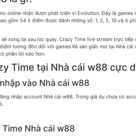
sino online nhận được phát triển vì Evolution. Đây là games
o gồm 54 ô điểm được đánh những số: 1, 2, 5, 10 và ô phầ
ẽ xong lại sau lúc quay. Crazy Time live stream trực tiếp
điểm tương đồn đối với games Kẻ săn giấc mơ tại Nhà cái w8
ó phần lôi kéo hơn.
y Time tại Nhà cái w88 cực 
 nhập vào Nhà cái w88
ăng nhập account Nhà cái w88. Trong giả dụ chưa có acco
é.
 Time Nhà cái w88