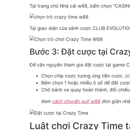
Tại trang chủ Nhà cái w88, bấm chọn “CA
Tại giao diện của sảnh cược CLUB EVOLUT
Bước 3: Đặt cược tại Craz
Để căn nguyên tham gia đặt cược tại game Cr
Chọn chip cược tương ứng tiền cược. (
Bấm chọn 1 hoặc nhiều ô số để đặt cược
Chờ bánh xe quay hoàn thành, đối chiếu
Xem
cách chuyển quỹ w88
đơn giản nhấ
Luật chơi Crazy Time t