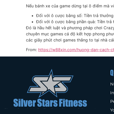
Nếu bánh xe của game dừng tại ô điểm mà 
Đối với ô cược bằng số: Tiền trả thưở
Đối với ô cược bằng phần quà: Tiền trả
Đó là hầu hết luật và phương pháp chơi Craz
chuyên mục games cá độ kết hợp phong phươn
các giây phút chơi games thắng to tại nhà cá
From:
https://w88xin.com/huong-dan-cach-ch
Q
N
I
P
Y