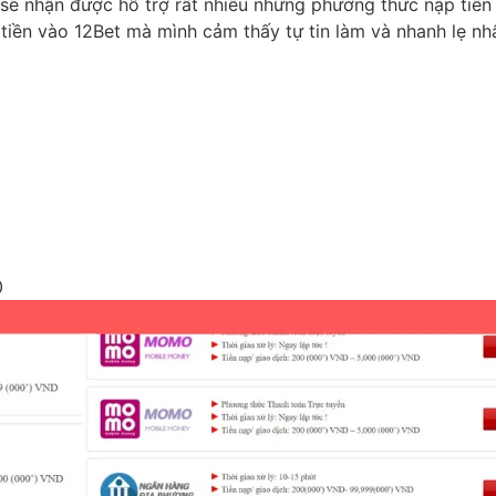
 sẽ nhận được hỗ trợ rất nhiều những phương thức nạp tiền
 tiền vào 12Bet mà mình cảm thấy tự tin làm và nhanh lẹ n
0