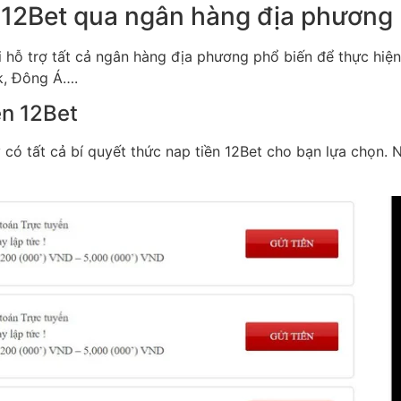
 12Bet qua ngân hàng địa phương
i hỗ trợ tất cả ngân hàng địa phương phổ biến để thực hi
k, Đông Á….
ền 12Bet
ấy có tất cả bí quyết thức nap tiền 12Bet cho bạn lựa chọn