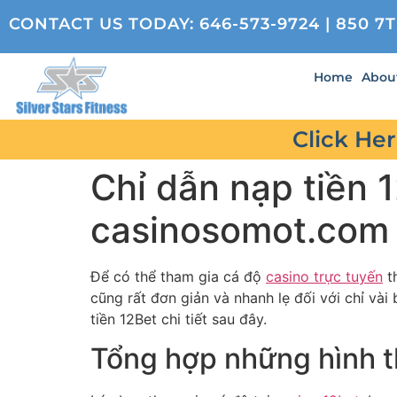
CONTACT US TODAY:
646-573-9724
| 850 7
Home
Abou
Click He
Chỉ dẫn nạp tiền 
casinosomot.com
Để có thể tham gia cá độ
casino trực tuyến
th
cũng rất đơn giản và nhanh lẹ đối với chỉ vài
tiền 12Bet chi tiết sau đây.
Tổng hợp những hình t