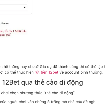
lên hệ thống hay chưa? Giả dụ đã thành công thì có thể lậ
hơi có thể thực hiện
rút tiền 12bet
về account bình thường.
 12Bet qua thẻ cào di động
i chơi chọn phương thức “thẻ cào di động”.
 của người chơi vào những ô trống mà nhà cáu đề nghị.