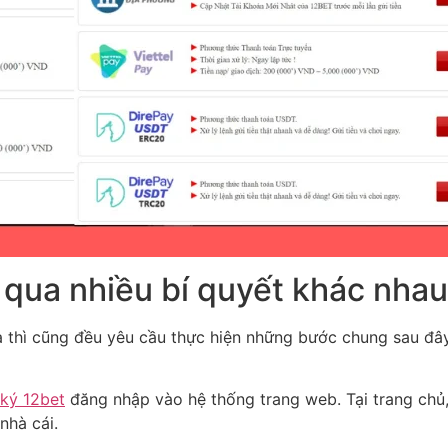
 qua nhiều bí quyết khác nhau
a thì cũng đều yêu cầu thực hiện những bước chung sau đây
ký 12bet
đăng nhập vào hệ thống trang web. Tại trang chủ,
nhà cái.