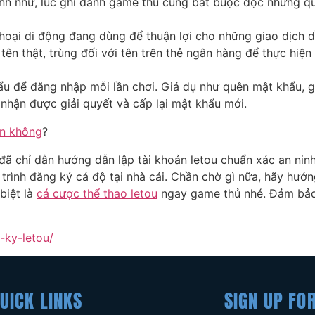
Hình như, lúc ghi danh game thủ cũng bắt buộc đọc những q
thoại di động đang dùng để thuận lợi cho những giao dịch d
 tên thật, trùng đối với tên trên thẻ ngân hàng để thực hiệ
u để đăng nhập mỗi lần chơi. Giả dụ như quên mật khẩu, ga
 nhận được giải quyết và cấp lại mật khẩu mới.
ín không
?
 đã chỉ dẫn hướng dẫn lập tài khoản letou chuẩn xác an nin
trình đăng ký cá độ tại nhà cái. Chần chờ gì nữa, hãy hướn
biệt là
cá cược thể thao letou
ngay game thủ nhé. Đảm bảo s
-ky-letou/
UICK LINKS
SIGN UP FO