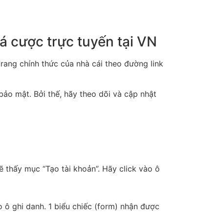
á cược trực tuyến tại VN
trang chính thức của nhà cái theo đường link
ảo mật. Bởi thế, hãy theo dõi và cập nhật
ẽ thấy mục “Tạo tài khoản”. Hãy click vào ô
o ô ghi danh. 1 biểu chiếc (form) nhận được