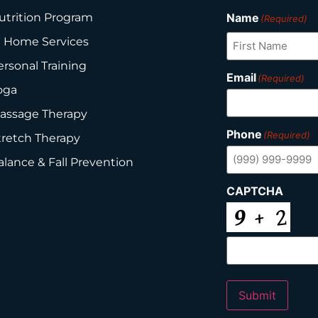
utrition Program
Name
(Required)
n Home Services
ersonal Training
Email
(Required)
oga
assage Therapy
Phone
(Required)
tretch Therapy
alance & Fall Prevention
CAPTCHA
Submit