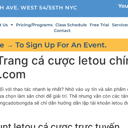
You
TH AVE. WEST 54/55TH NYC
t Us
Pricing/Programs
Class Schedule
Free Trial
Service
Contact
re → To Sign Up For An Event.
Trang cá cược letou ch
.com
i với thao tác nhanh lẹ nhất? Nhờ vào uy tín và sản phẩm c
a chọn làm sân chơi để giải trí. Thế nhưng vẫn còn các tân
trangcadobongda sẽ chỉ dẫn hướng dẫn lập tài khoản letou đ
nt letou cá cược trực tuyến