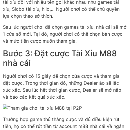
tài xỉu đối với nhiều tên gọi khác nhau như games tài
xỉu, Sicbo tài xỉu, hilo,… Người chơi có thể chủ quyền
lựa chọn theo sở thích.
Sau lúc người chơi đã chọn games tài xỉu, nhà cái sẽ mở
1 cửa sổ mới. Tại đó, người chơi có thể chọn bàn cược
và mức tiền cược muốn tham gia.
Bước 3: Đặt cược Tài Xỉu M88
nhà cái
Người chơi có 15 giây để chọn cửa cược và tham gia
đặt cược. Trong thời gian đó, những Dealer ảo sẽ lắc
xúc xắc. Sau lúc hết thời gian cược, Dealer sẽ mở nắp
và báo cáo kết quả xúc xắc.
Trường hợp game thủ thắng cược và đủ điều kiện rút
tiền, họ có thể rút tiền từ account m88 nhà cái về ngân