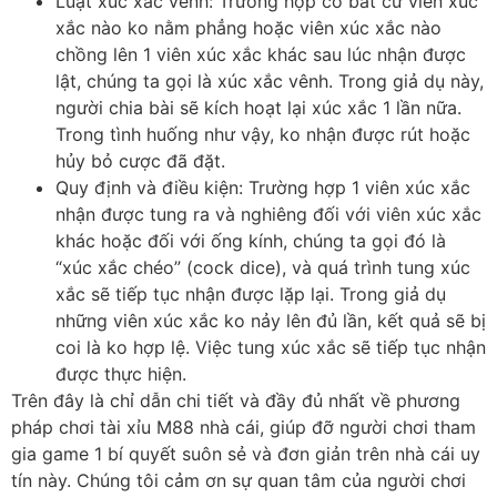
Luật xúc xắc vênh: Trường hợp có bất cứ viên xúc
xắc nào ko nằm phẳng hoặc viên xúc xắc nào
chồng lên 1 viên xúc xắc khác sau lúc nhận được
lật, chúng ta gọi là xúc xắc vênh. Trong giả dụ này,
người chia bài sẽ kích hoạt lại xúc xắc 1 lần nữa.
Trong tình huống như vậy, ko nhận được rút hoặc
hủy bỏ cược đã đặt.
Quy định và điều kiện: Trường hợp 1 viên xúc xắc
nhận được tung ra và nghiêng đối với viên xúc xắc
khác hoặc đối với ống kính, chúng ta gọi đó là
“xúc xắc chéo” (cock dice), và quá trình tung xúc
xắc sẽ tiếp tục nhận được lặp lại. Trong giả dụ
những viên xúc xắc ko nảy lên đủ lần, kết quả sẽ bị
coi là ko hợp lệ. Việc tung xúc xắc sẽ tiếp tục nhận
được thực hiện.
Trên đây là chỉ dẫn chi tiết và đầy đủ nhất về phương
pháp chơi tài xỉu M88 nhà cái, giúp đỡ người chơi tham
gia game 1 bí quyết suôn sẻ và đơn giản trên nhà cái uy
tín này. Chúng tôi cảm ơn sự quan tâm của người chơi