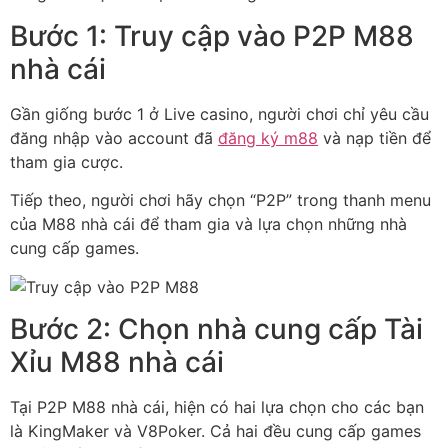
Bước 1: Truy cập vào P2P M88
nhà cái
Gần giống bước 1 ở Live casino, người chơi chỉ yêu cầu
đăng nhập vào account đã
đăng ký m88
và nạp tiền để
tham gia cược.
Tiếp theo, người chơi hãy chọn “P2P” trong thanh menu
của M88 nhà cái để tham gia và lựa chọn những nhà
cung cấp games.
Bước 2: Chọn nhà cung cấp Tài
Xỉu M88 nhà cái
Tại P2P M88 nhà cái, hiện có hai lựa chọn cho các bạn
là KingMaker và V8Poker. Cả hai đều cung cấp games