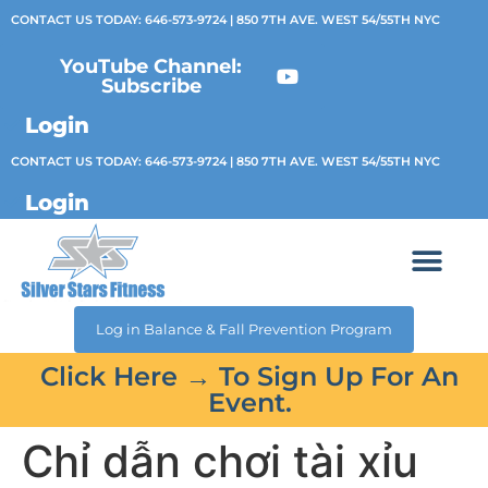
CONTACT US TODAY:
646-573-9724
| 850 7TH AVE. WEST 54/55TH NYC
YouTube Channel:
Subscribe
Login
CONTACT US TODAY:
646-573-9724
| 850 7TH AVE. WEST 54/55TH NYC
Login
Log in Balance & Fall Prevention Program
Click Here → To Sign Up For An
Event.
Chỉ dẫn chơi tài xỉu