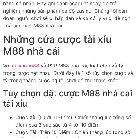
hàng cá nhân. Hãy ghi danh account ngay để trải
nghiệm những sản phẩm cá độ casino. Chúng tôi cam
đoan người chơi sẽ bị hấp dẫn và ko có lý vì gì đề nghị
xoá account M88 nhà cái.
Những cửa cược tài xỉu
M88 nhà cái
Với
casino m88
và P2P M88 nhà cái, luật chơi và tỷ
trọng cược hệt nhau. Dưới đây là 1 số tùy chọn cược và
tỷ trọng thắng cược người chơi có thể tham khảo:
Tùy chọn đặt cược M88 nhà cái
tài xỉu
Cược Xỉu (Dưới 11 Điểm): Chiến thắng lúc tổng số
điểm của 3 súc sắc từ 4 tới 10 điểm.
Cược Tài (Trên 10 Điểm): Chiến thắng lúc tổng số