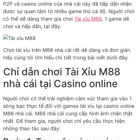
P2P và casino online của nhà cái này đã hấp dẫn nhận
được sự quan tâm từ nhiều game thủ cá độ. Người chơi
có thể dễ dàng tham gia chơi
Tài xỉu M88
, 1 game dễ
chơi và hấp dẫn, tại đây.
Chơi tài xỉu trên M88 nhà cái rất dễ dàng và đơn giản.
Hãy cùng tôi tìm hiểu chi tiết trong bài viết dưới đây.
Chỉ dẫn chơi Tài Xỉu M88
nhà cái tại Casino online
Người chơi có thể trải nghiệm cảm xúc tham gia vào 1
sòng bạc thực tế đối với games tài xỉu tại casino online
M88 nhà cái. M88 nhà cái cung cấp hình ảnh chân thật
nhất. Để tham gia, người chơi chỉ yêu cầu thực hiện
những thao tác sau đây: