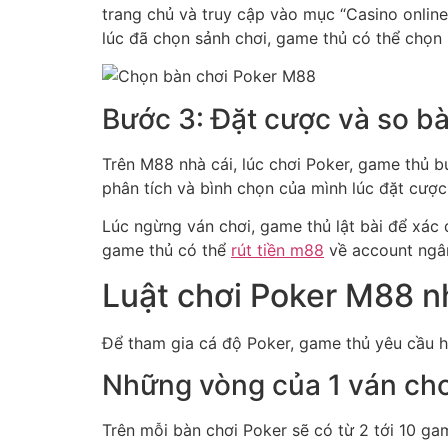
trang chủ và truy cập vào mục “Casino online
lúc đã chọn sảnh chơi, game thủ có thể chọn
Bước 3: Đặt cược và so bà
Trên M88 nhà cái, lúc chơi Poker, game thủ 
phân tích và bình chọn của mình lúc đặt cược
Lúc ngừng ván chơi, game thủ lật bài để xác
game thủ có thể
rút tiền m88
về account ngâ
Luật chơi Poker M88 n
Để tham gia cá độ Poker, game thủ yêu cầu hi
Những vòng của 1 ván chơ
Trên mỗi bàn chơi Poker sẽ có từ 2 tới 10 ga