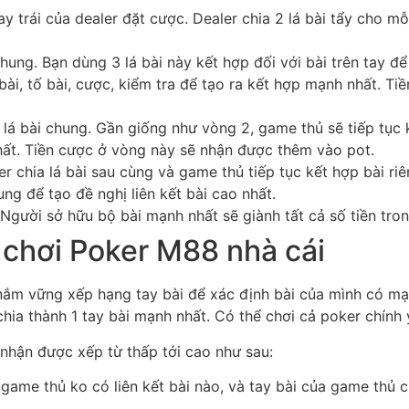
y trái của dealer đặt cược. Dealer chia 2 lá bài tẩy cho mỗ
hung. Bạn dùng 3 lá bài này kết hợp đối với bài trên tay để 
ài, tố bài, cược, kiểm tra để tạo ra kết hợp mạnh nhất. T
 lá bài chung. Gần giống như vòng 2, game thủ sẽ tiếp tục k
nhất. Tiền cược ở vòng này sẽ nhận được thêm vào pot.
ler chia lá bài sau cùng và game thủ tiếp tục kết hợp bài r
hung để tạo đề nghị liên kết bài cao nhất.
 Người sở hữu bộ bài mạnh nhất sẽ giành tất cả số tiền tron
 chơi Poker M88 nhà cái
ắm vững xếp hạng tay bài để xác định bài của mình có mạ
 chia thành 1 tay bài mạnh nhất. Có thể chơi cả poker chính
 nhận được xếp từ thấp tới cao như sau:
 game thủ ko có liên kết bài nào, và tay bài của game thủ