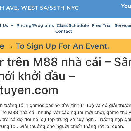
You
TH AVE. WEST 54/55TH NYC
t Us
Pricing/Programs
Class Schedule
Free Trial
Service
Contact
re → To Sign Up For An Event.
r trên M88 nhà cái – Sân
ới khởi đầu –
ctuyen.com
n tưởng tới 1 games casino đầy tính trí tuệ và có giải thưở
line M88 nhà cái, nhưng với các người mới chơi, game thủ
ác trò cá độ đòi hỏi sự tập trung và suy nghĩ. Trường hợp 
ng tôi. Giải thưởng cho người chiến thắng rất lôi cuốn.