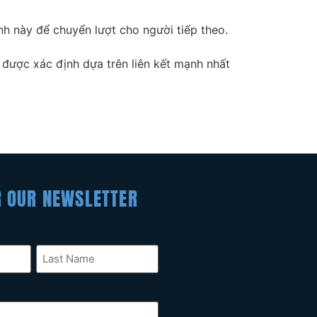
h này để chuyển lượt cho người tiếp theo.
 được xác định dựa trên liên kết mạnh nhất
R OUR NEWSLETTER