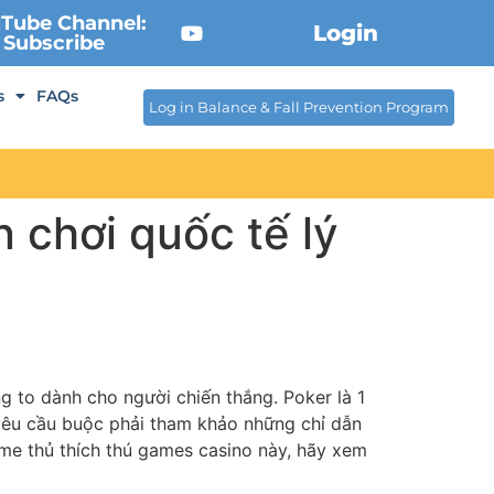
Tube Channel:
Login
Subscribe
s
FAQs
Log in Balance & Fall Prevention Program
 chơi quốc tế lý
ng to dành cho người chiến thắng. Poker là 1
 yêu cầu buộc phải tham khảo những chỉ dẫn
game thủ thích thú games casino này, hãy xem