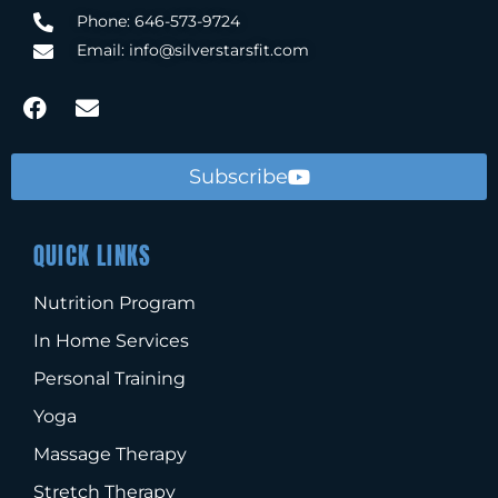
Phone: 646-573-9724
Email: info@silverstarsfit.com
Subscribe
QUICK LINKS
Nutrition Program
In Home Services
Personal Training
Yoga
Massage Therapy
Stretch Therapy