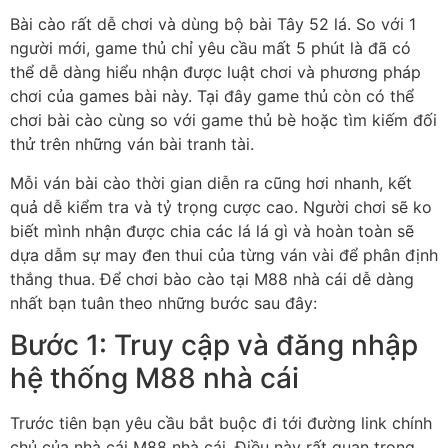
Bài cào rất dễ chơi và dùng bộ bài Tây 52 lá. So với 1
người mới, game thủ chỉ yêu cầu mất 5 phút là đã có
thể dễ dàng hiểu nhận được luật chơi và phương pháp
chơi của games bài này. Tại đây game thủ còn có thể
chơi bài cào cùng so với game thủ bè hoặc tìm kiếm đối
thử trên những ván bài tranh tài.
Mỗi ván bài cào thời gian diễn ra cũng hơi nhanh, kết
quả dễ kiểm tra và tỷ trọng cược cao. Người chơi sẽ ko
biết mình nhận được chia các lá lá gì và hoàn toàn sẽ
dựa dẫm sự may đen thui của từng ván vài để phân định
thắng thua. Để chơi bào cào tại M88 nhà cái dễ dàng
nhất bạn tuân theo những bước sau đây:
Bước 1: Truy cập và đăng nhập
hệ thống M88 nhà cái
Trước tiên bạn yêu cầu bắt buộc đi tới đường link chính
chủ của nhà cái M88 nhà cái. Điều này rất quan trọng