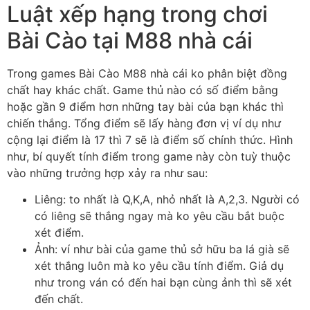
Luật xếp hạng trong chơi
Bài Cào tại M88 nhà cái
Trong games Bài Cào M88 nhà cái ko phân biệt đồng
chất hay khác chất. Game thủ nào có số điểm bằng
hoặc gần 9 điểm hơn những tay bài của bạn khác thì
chiến thắng. Tổng điểm sẽ lấy hàng đơn vị ví dụ như
cộng lại điểm là 17 thì 7 sẽ là điểm số chính thức. Hình
như, bí quyết tính điểm trong game này còn tuỳ thuộc
vào những trưởng hợp xảy ra như sau:
Liêng: to nhất là Q,K,A, nhỏ nhất là A,2,3. Người có
có liêng sẽ thắng ngay mà ko yêu cầu bắt buộc
xét điểm.
Ảnh: ví như bài của game thủ sở hữu ba lá già sẽ
xét thắng luôn mà ko yêu cầu tính điểm. Giả dụ
như trong ván có đến hai bạn cùng ảnh thì sẽ xét
đến chất.