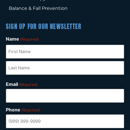
Balance & Fall Prevention
SIGN UP FOR OUR NEWSLETTER
Name
(Required)
Email
(Required)
Phone
(Required)