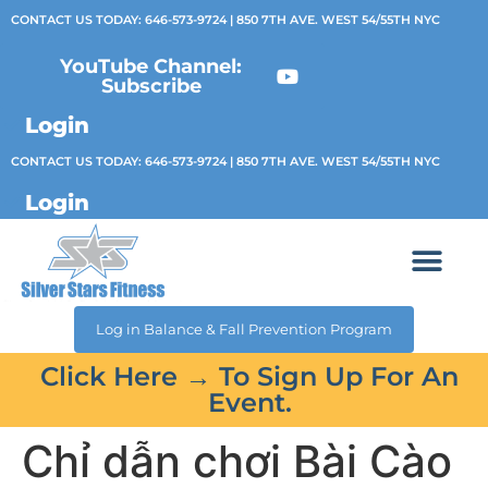
CONTACT US TODAY:
646-573-9724
| 850 7TH AVE. WEST 54/55TH NYC
YouTube Channel:
Subscribe
Login
CONTACT US TODAY:
646-573-9724
| 850 7TH AVE. WEST 54/55TH NYC
Login
Log in Balance & Fall Prevention Program
Click Here → To Sign Up For An
Event.
Chỉ dẫn chơi Bài Cào