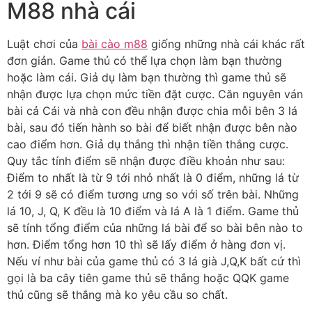
M88 nhà cái
Luật chơi của
bài cào m88
giống những nhà cái khác rất
đơn giản. Game thủ có thể lựa chọn làm bạn thường
hoặc làm cái. Giả dụ làm bạn thường thì game thủ sẽ
nhận được lựa chọn mức tiền đặt cược. Căn nguyên ván
bài cả Cái và nhà con đều nhận được chia mỗi bên 3 lá
bài, sau đó tiến hành so bài để biết nhận được bên nào
cao điểm hơn. Giả dụ thắng thì nhận tiền thắng cược.
Quy tắc tính điểm sẽ nhận được điều khoản như sau:
Điểm to nhất là từ 9 tới nhỏ nhất là 0 điểm, những lá từ
2 tới 9 sẽ có điểm tương ưng so với số trên bài. Những
lá 10, J, Q, K đều là 10 điểm và lá A là 1 điểm. Game thủ
sẽ tính tổng điểm của những lá bài để so bài bên nào to
hơn. Điểm tổng hơn 10 thì sẽ lấy điểm ở hàng đơn vị.
Nếu ví như bài của game thủ có 3 lá già J,Q,K bất cứ thì
gọi là ba cây tiên game thủ sẽ thắng hoặc QQK game
thủ cũng sẽ thắng mà ko yêu cầu so chất.