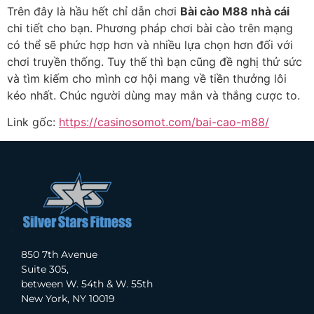
Trên đây là hầu hết chỉ dẫn chơi
Bài cào M88 nhà cái
chi tiết cho bạn. Phương pháp chơi bài cào trên mạng
có thể sẽ phức hợp hơn và nhiều lựa chọn hơn đối với
chơi truyền thống. Tuy thế thì bạn cũng đề nghị thử sức
và tìm kiếm cho mình cơ hội mang về tiền thưởng lôi
kéo nhất. Chúc người dùng may mắn và thắng cược to.
Link gốc:
https://casinosomot.com/bai-cao-m88/
850 7th Avenue
Suite 305,
between W. 54th & W. 55th
New York, NY 10019