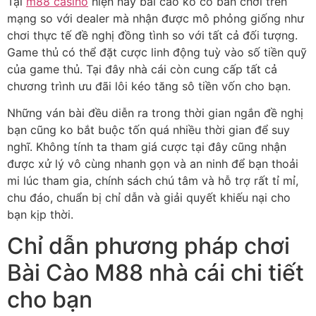
Tại
m88 casino
hiện nay bài cào ko có bản chơi trên
mạng so với dealer mà nhận được mô phỏng giống như
chơi thực tế đề nghị đồng tình so với tất cả đối tượng.
Game thủ có thể đặt cược linh động tuỳ vào số tiền quỹ
của game thủ. Tại đây nhà cái còn cung cấp tất cả
chương trình ưu đãi lôi kéo tăng sô tiền vốn cho bạn.
Những ván bài đều diễn ra trong thời gian ngắn đề nghị
bạn cũng ko bắt buộc tốn quá nhiều thời gian để suy
nghĩ. Không tính ta tham giá cược tại đây cũng nhận
được xử lý vô cùng nhanh gọn và an ninh để bạn thoải
mi lúc tham gia, chính sách chú tâm và hỗ trợ rất tỉ mỉ,
chu đáo, chuẩn bị chỉ dẫn và giải quyết khiếu nại cho
bạn kịp thời.
Chỉ dẫn phương pháp chơi
Bài Cào M88 nhà cái chi tiết
cho bạn