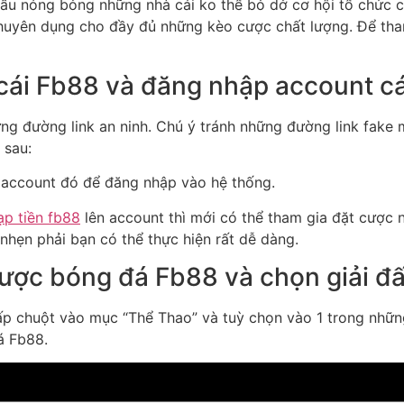
cầu nóng bỏng những nhà cái ko thể bỏ dở cơ hội tổ chức 
huyên dụng cho đầy đủ những kèo cược chất lượng. Để tha
 cái Fb88 và đăng nhập account c
ng đường link an ninh. Chú ý tránh những đường link fake 
 sau:
 account đó để đăng nhập vào hệ thống.
ạp tiền fb88
lên account thì mới có thể tham gia đặt cược
nhẹn phải bạn có thể thực hiện rất dễ dàng.
cược bóng đá Fb88 và chọn giải đ
ấp chuột vào mục “Thể Thao” và tuỳ chọn vào 1 trong những
á Fb88.