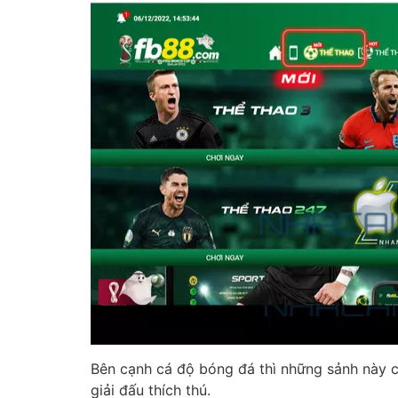
Bên cạnh cá độ bóng đá thì những sảnh này c
giải đấu thích thú.