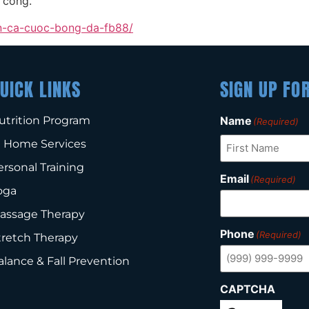
 công.
an-ca-cuoc-bong-da-fb88/
UICK LINKS
SIGN UP FO
utrition Program
Name
(Required)
n Home Services
ersonal Training
Email
(Required)
oga
assage Therapy
Phone
(Required)
tretch Therapy
alance & Fall Prevention
CAPTCHA