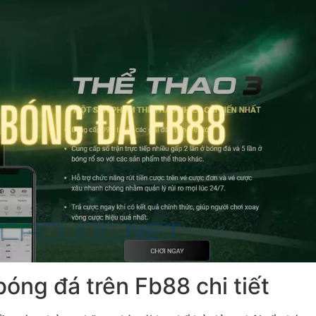
óng đá trên Fb88 chi tiết