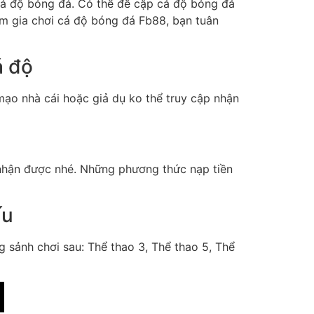
cá độ bóng đá. Có thể đề cập cá độ bóng đá
m gia chơi cá độ bóng đá Fb88, bạn tuân
á độ
mạo nhà cái hoặc giả dụ ko thể truy cập nhận
 nhận được nhé. Những phương thức nạp tiền
ấu
 sảnh chơi sau: Thể thao 3, Thể thao 5, Thể