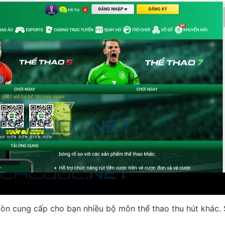
òn cung cấp cho bạn nhiều bộ môn thể thao thu hút khác.