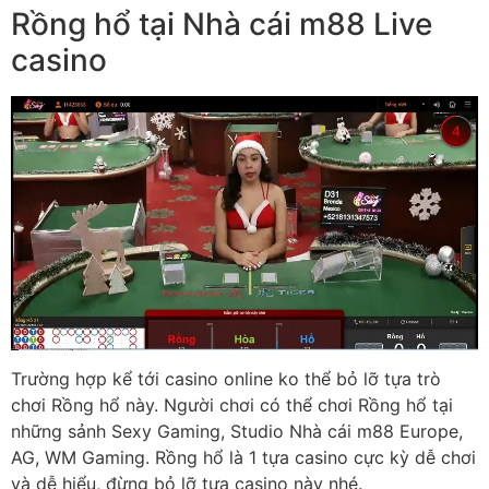
Rồng hổ tại Nhà cái m88 Live
casino
Trường hợp kể tới casino online ko thể bỏ lỡ tựa trò
chơi Rồng hổ này. Người chơi có thể chơi Rồng hổ tại
những sảnh Sexy Gaming, Studio Nhà cái m88 Europe,
AG, WM Gaming. Rồng hổ là 1 tựa casino cực kỳ dễ chơi
và dễ hiểu, đừng bỏ lỡ tựa casino này nhé.