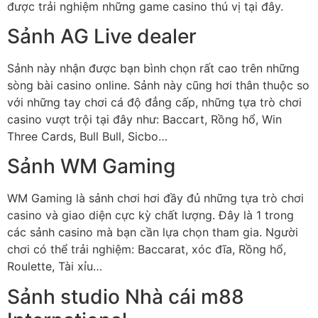
được trải nghiệm những game casino thú vị tại đây.
Sảnh AG Live dealer
Sảnh này nhận được bạn bình chọn rất cao trên những
sòng bài casino online. Sảnh này cũng hơi thân thuộc so
với những tay chơi cá độ đẳng cấp, những tựa trò chơi
casino vượt trội tại đây như: Baccart, Rồng hổ, Win
Three Cards, Bull Bull, Sicbo…
Sảnh WM Gaming
WM Gaming là sảnh chơi hơi đầy đủ những tựa trò chơi
casino và giao diện cực kỳ chất lượng. Đây là 1 trong
các sảnh casino mà bạn cần lựa chọn tham gia. Người
chơi có thể trải nghiệm: Baccarat, xóc đĩa, Rồng hổ,
Roulette, Tài xỉu…
Sảnh studio Nhà cái m88