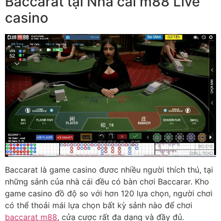
Baccarat tại Nhà cái m88 Live
casino
Baccarat là game casino đươc nhiều người thích thú, tại
những sảnh của nhà cái đều có bàn chơi Baccarar. Kho
game casino đồ độ so với hơn 120 lựa chọn, người chơi
có thể thoải mái lựa chọn bất kỳ sảnh nào để chơi
baccarat m88
, cửa cược rất đa dạng và đầy đủ.