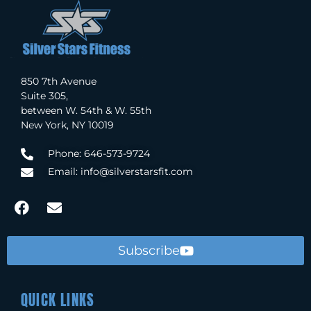
850 7th Avenue
Suite 305,
between W. 54th & W. 55th
New York, NY 10019
Phone: 646-573-9724
Email: info@silverstarsfit.com
Subscribe
QUICK LINKS