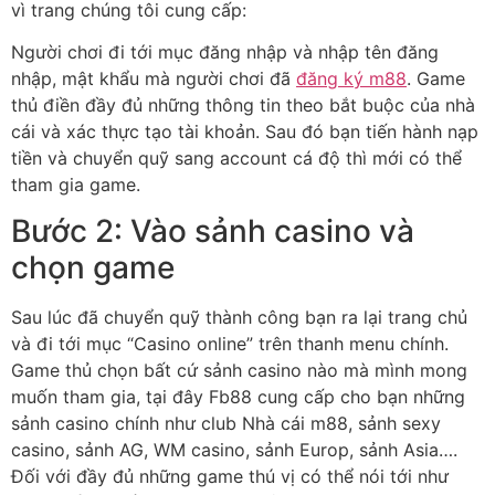
vì trang chúng tôi cung cấp:
Người chơi đi tới mục đăng nhập và nhập tên đăng
nhập, mật khẩu mà người chơi đã
đăng ký m88
. Game
thủ điền đầy đủ những thông tin theo bắt buộc của nhà
cái và xác thực tạo tài khoản. Sau đó bạn tiến hành nạp
tiền và chuyển quỹ sang account cá độ thì mới có thể
tham gia game.
Bước 2: Vào sảnh casino và
chọn game
Sau lúc đã chuyển quỹ thành công bạn ra lại trang chủ
và đi tới mục “Casino online” trên thanh menu chính.
Game thủ chọn bất cứ sảnh casino nào mà mình mong
muốn tham gia, tại đây Fb88 cung cấp cho bạn những
sảnh casino chính như club Nhà cái m88, sảnh sexy
casino, sảnh AG, WM casino, sảnh Europ, sảnh Asia….
Đối với đầy đủ những game thú vị có thể nói tới như