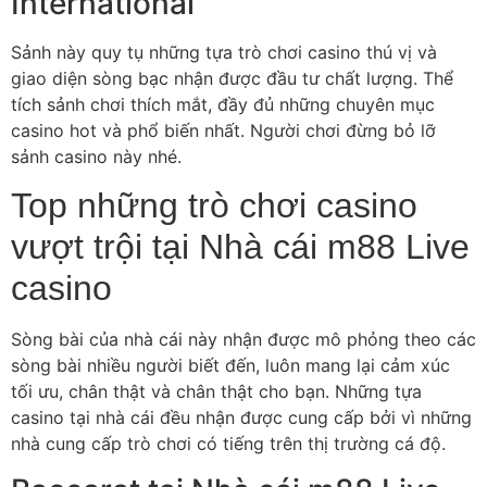
International
Sảnh này quy tụ những tựa trò chơi casino thú vị và
giao diện sòng bạc nhận được đầu tư chất lượng. Thể
tích sảnh chơi thích mắt, đầy đủ những chuyên mục
casino hot và phổ biến nhất. Người chơi đừng bỏ lỡ
sảnh casino này nhé.
Top những trò chơi casino
vượt trội tại Nhà cái m88 Live
casino
Sòng bài của nhà cái này nhận được mô phỏng theo các
sòng bài nhiều người biết đến, luôn mang lại cảm xúc
tối ưu, chân thật và chân thật cho bạn. Những tựa
casino tại nhà cái đều nhận được cung cấp bởi vì những
nhà cung cấp trò chơi có tiếng trên thị trường cá độ.