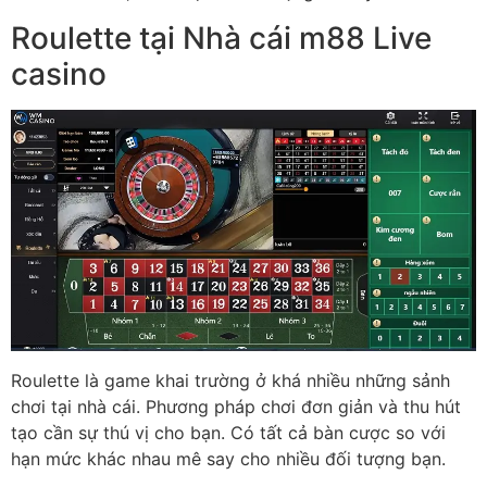
Roulette tại Nhà cái m88 Live
casino
Roulette là game khai trường ở khá nhiều những sảnh
chơi tại nhà cái. Phương pháp chơi đơn giản và thu hút
tạo cần sự thú vị cho bạn. Có tất cả bàn cược so với
hạn mức khác nhau mê say cho nhiều đối tượng bạn.