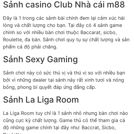
Sảnh casino Club Nhà cái m88
Đây là 1 trong các sảnh bài chính đem lại cảm xúc hài
lòng và chất lượng cho bạn. Tại đây có 4 sảnh game
chính so với nhiều bàn chơi thuộc Baccarat, sicbo,
Roulette, đa bàn. Sảnh chơi quy tụ sự chất lượng và sản
phẩm cá độ phải chăng.
Sảnh Sexy Gaming
Sảnh chơi này có sức thú vị và thú vị so với nhiều bạn
bởi vì những dealer tại sảnh này rất xinh tươi và nóng
bỏng, phong bí quyết đáp ứng đẳng cấp.
Sảnh La Liga Room
La Liga Room tuy chỉ là 1 sảnh nhỏ nhưng bàn chơi nào
cũng cực kỳ chất lượng. Game thủ có thể tham gia cá
độ những game chính tại đây như: Baccrat, Sicbo,