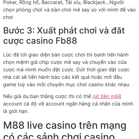
Poker, Rồng hổ, Baccarat, Tài xỉu, Blackjack…Người
chọn phòng chơi và bàn chơi mê say so với mình để vào
chơi
Bước 3: Xuất phát chơi và đăt
cược casino Fb88
Lúc đã tới giao diện bàn cược chơi thì banh tiến hành
chọn mệnh giá chip cược mê say và chuyển vào cửa
cược mà mình muốn đặt cược. Dứt thời gian đặt cược
nhà cái sẽ tiến hành báo cáo kết quả hoặc mở đầu
game tuỳ vào mỗi chuyên mục chơi casino khác nhau.
Nếu giả dụ bạn thắng cược thì có thể
rút tiền m88
account cá độ về account ngân hàng cá nhân của mình
là giới hạn.
M88 live casino trên mạng
có các sảnh chơi casino