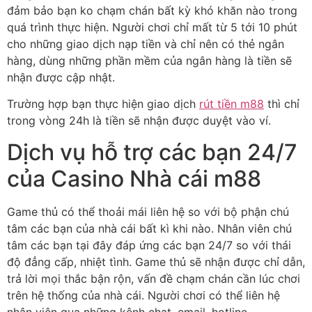
đảm bảo bạn ko chạm chán bất kỳ khó khăn nào trong
quá trình thực hiện. Người chơi chỉ mất từ 5 tới 10 phút
cho những giao dịch nạp tiền và chỉ nên có thẻ ngân
hàng, dùng những phần mềm của ngân hàng là tiền sẽ
nhận được cập nhật.
Trường hợp bạn thực hiện giao dịch
rút tiền m88
thì chỉ
trong vòng 24h là tiền sẽ nhận được duyệt vào ví.
Dịch vụ hỗ trợ các bạn 24/7
của Casino Nhà cái m88
Game thủ có thể thoải mái liên hệ so với bộ phận chú
tâm các bạn của nhà cái bất kì khi nào. Nhân viên chú
tâm các bạn tại đây đáp ứng các bạn 24/7 so với thái
độ đẳng cấp, nhiệt tình. Game thủ sẽ nhận được chỉ dẫn,
trả lời mọi thắc bận rộn, vấn đề chạm chán cần lúc chơi
trên hệ thống của nhà cái. Người chơi có thể liên hệ
nhân viên qua những kênh chat, email, hotline…