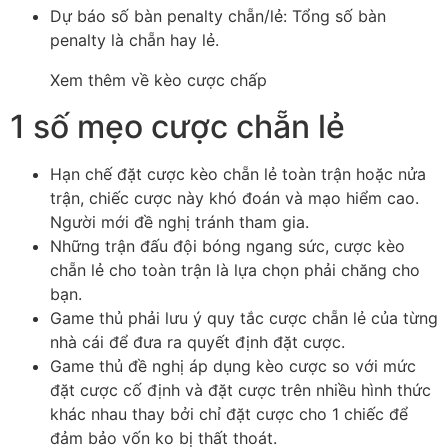
Dự báo số bàn penalty chẵn/lẻ: Tổng số bàn
penalty là chẵn hay lẻ.
Xem thêm về kèo cược chấp
1 số mẹo cược chẵn lẻ
Hạn chế đặt cược kèo chẵn lẻ toàn trận hoặc nửa
trận, chiếc cược này khó đoán và mạo hiểm cao.
Người mới đề nghị tránh tham gia.
Những trận đấu đội bóng ngang sức, cược kèo
chẵn lẻ cho toàn trận là lựa chọn phải chăng cho
bạn.
Game thủ phải lưu ý quy tắc cược chẵn lẻ của từng
nhà cái để đưa ra quyết định đặt cược.
Game thủ đề nghị áp dụng kèo cược so với mức
đặt cược cố định và đặt cược trên nhiều hình thức
khác nhau thay bởi chỉ đặt cược cho 1 chiếc để
đảm bảo vốn ko bị thất thoát.