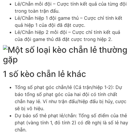
Lẻ/Chẵn mỗi đội – Cược tính kết quả của từng đội
trong toàn trận đấu.
Lẻ/Chẵn hiệp 1 đội game thủ – Cược chỉ tính kết
quả hiệp 1 của đội đã đặt cược.
Lẻ/Chẵn hiệp 2 mỗi đội – Cược chỉ tính kết quả
của đội game thủ đã đặt cược trong hiệp 2.
1 số kèo chẵn lẻ khác
Tổng số phạt góc chẵn/lẻ (Cả trận/hiệp 1-2): Dự
báo tổng số phạt góc của hai đội có tính chất
chẵn hay lẻ. Ví như trận đấu/hiệp đấu bị hủy, cược
sẽ bị vô hiệu.
Dự báo số thẻ phạt lẻ/chẵn: Tổng số điểm của thẻ
phạt (vàng tính 1, đỏ tính 2) có đề nghị là số lẻ hay
chẵn.