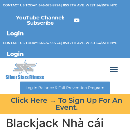
CONTACT US TODAY:
646-573-9724
| 850 7TH AVE. WEST 54/55TH NYC
YouTube Channel:
Subscribe
Login
CONTACT US TODAY:
646-573-9724
| 850 7TH AVE. WEST 54/55TH NYC
Login
Log in Balance & Fall Prevention Program
Click Here → To Sign Up For An
Event.
Blackjack Nhà cái