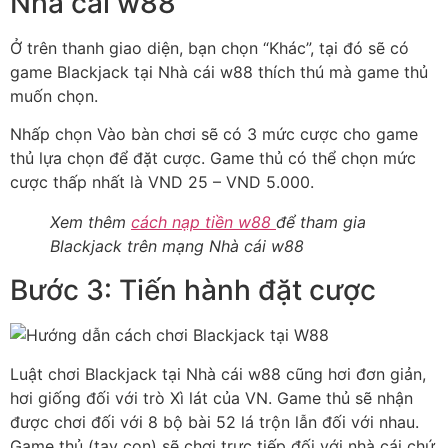
Nhà cái w88
Ở trên thanh giao diện, bạn chọn “Khác”, tại đó sẽ có
game Blackjack tại Nhà cái w88 thích thú mà game thủ
muốn chọn.
Nhấp chọn Vào bàn chơi sẽ có 3 mức cược cho game
thủ lựa chọn để đặt cược. Game thủ có thể chọn mức
cược thấp nhất là VND 25 – VND 5.000.
Xem thêm
cách nạp tiền w88
để tham gia
Blackjack trên mạng Nhà cái w88
Bước 3: Tiến hành đặt cược
Luật chơi Blackjack tại Nhà cái w88 cũng hơi đơn giản,
hơi giống đối với trò Xì lát của VN. Game thủ sẽ nhận
được chơi đối với 8 bộ bài 52 lá trộn lẫn đối với nhau.
Game thủ (tay con) sẽ chơi trực tiếp đối với nhà cái chứ