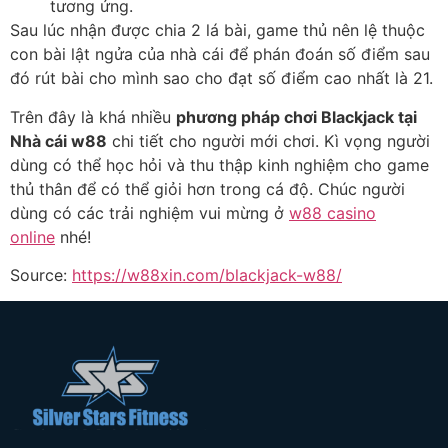
tương ứng.
Sau lúc nhận được chia 2 lá bài, game thủ nên lệ thuộc
con bài lật ngửa của nhà cái để phán đoán số điểm sau
đó rút bài cho mình sao cho đạt số điểm cao nhất là 21.
Trên đây là khá nhiều
phương pháp chơi Blackjack tại
Nhà cái w88
chi tiết cho người mới chơi. Kì vọng người
dùng có thể học hỏi và thu thập kinh nghiệm cho game
thủ thân để có thể giỏi hơn trong cá độ. Chúc người
dùng có các trải nghiệm vui mừng ở
w88 casino
online
nhé!
Source:
https://w88xin.com/blackjack-w88/