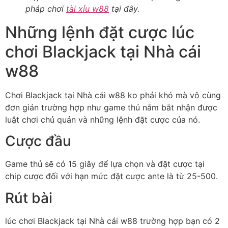
pháp chơi
tài xỉu w88
tại đây.
Những lệnh đặt cược lúc
chơi Blackjack tại Nhà cái
w88
Chơi Blackjack tại Nhà cái w88 ko phải khó mà vô cùng
đơn giản trường hợp như game thủ nắm bắt nhận được
luật chơi chủ quản và những lệnh đặt cược của nó.
Cược đầu
Game thủ sẽ có 15 giây để lựa chọn và đặt cược tại
chip cược đối với hạn mức đặt cược ante là từ 25-500.
Rút bài
lúc chơi Blackjack tại Nhà cái w88 trường hợp bạn có 2