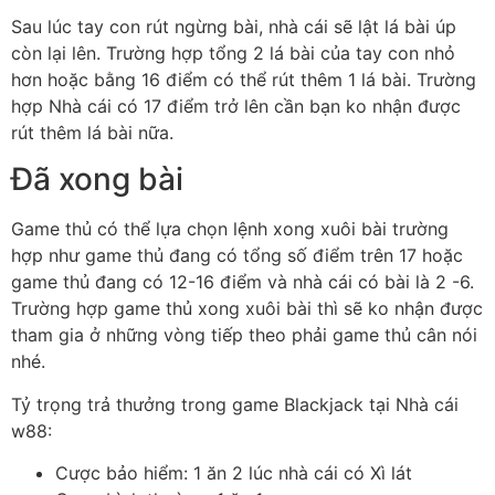
Sau lúc tay con rút ngừng bài, nhà cái sẽ lật lá bài úp
còn lại lên. Trường hợp tổng 2 lá bài của tay con nhỏ
hơn hoặc bằng 16 điểm có thể rút thêm 1 lá bài. Trường
hợp Nhà cái có 17 điểm trở lên cần bạn ko nhận được
rút thêm lá bài nữa.
Đã xong bài
Game thủ có thể lựa chọn lệnh xong xuôi bài trường
hợp như game thủ đang có tổng số điểm trên 17 hoặc
game thủ đang có 12-16 điểm và nhà cái có bài là 2 -6.
Trường hợp game thủ xong xuôi bài thì sẽ ko nhận được
tham gia ở những vòng tiếp theo phải game thủ cân nói
nhé.
Tỷ trọng trả thưởng trong game Blackjack tại Nhà cái
w88:
Cược bảo hiểm: 1 ăn 2 lúc nhà cái có Xì lát