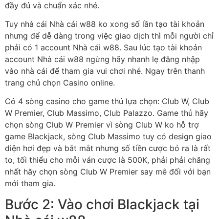
đầy đủ và chuẩn xác nhé.
Tuy nhà cái Nhà cái w88 ko xong số lần tạo tài khoản
nhưng để dễ dàng trong việc giao dịch thì mỗi người chỉ
phải có 1 account Nhà cái w88. Sau lúc tạo tài khoản
account Nhà cái w88 ngừng hãy nhanh lẹ đăng nhập
vào nhà cái để tham gia vui chơi nhé. Ngay trên thanh
trang chủ chọn Casino online.
Có 4 sòng casino cho game thủ lựa chọn: Club W, Club
W Premier, Club Massimo, Club Palazzo. Game thủ hãy
chọn sòng Club W Premier vì sòng Club W ko hỗ trợ
game Blackjack, sòng Club Massimo tuy có design giao
diện hơi đẹp và bắt mắt nhưng số tiền cược bỏ ra là rất
to, tối thiểu cho mỗi ván cược là 500K, phải phải chăng
nhất hãy chọn sòng Club W Premier say mê đối với bạn
mới tham gia.
Bước 2: Vào chơi Blackjack tại