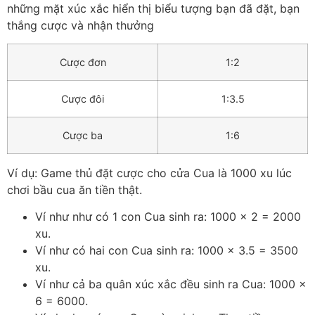
những mặt xúc xắc hiển thị biểu tượng bạn đã đặt, bạn
thắng cược và nhận thưởng
Cược đơn
1:2
Cược đôi
1:3.5
Cược ba
1:6
Ví dụ: Game thủ đặt cược cho cửa Cua là 1000 xu lúc
chơi bầu cua ăn tiền thật.
Ví như như có 1 con Cua sinh ra: 1000 x 2 = 2000
xu.
Ví như có hai con Cua sinh ra: 1000 x 3.5 = 3500
xu.
Ví như cả ba quân xúc xắc đều sinh ra Cua: 1000 x
6 = 6000.