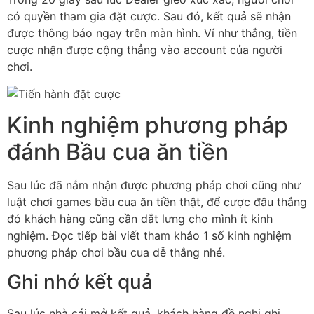
có quyền tham gia đặt cược. Sau đó, kết quả sẽ nhận
được thông báo ngay trên màn hình. Ví như thắng, tiền
cược nhận được cộng thẳng vào account của người
chơi.
Kinh nghiệm phương pháp
đánh Bầu cua ăn tiền
Sau lúc đã nắm nhận được phương pháp chơi cũng như
luật chơi games bầu cua ăn tiền thật, để cược đâu thắng
đó khách hàng cũng cần dắt lưng cho mình ít kinh
nghiệm. Đọc tiếp bài viết tham khảo 1 số kinh nghiệm
phương pháp chơi bầu cua dễ thắng nhé.
Ghi nhớ kết quả
Sau lúc nhà cái mở kết quả, khách hàng đề nghị ghi