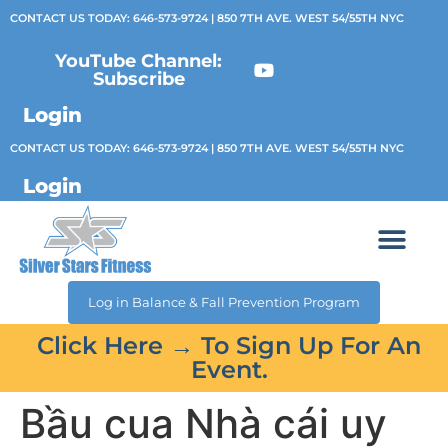
CONTACT US TODAY:
646-573-9724
| 850 7TH AVE. WEST 54/55TH NYC
YouTube Channel:
Subscribe
Login
CONTACT US TODAY:
646-573-9724
| 850 7TH AVE. WEST 54/55TH NYC
Login
Log in Balance & Fall Prevention Program
Click Here → To Sign Up For An
Event.
Bầu cua Nhà cái uy