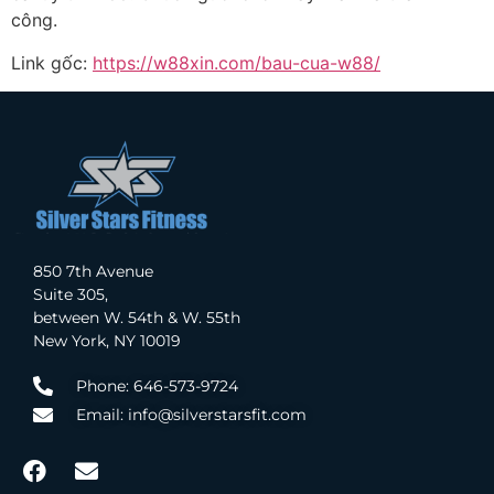
công.
Link gốc:
https://w88xin.com/bau-cua-w88/
850 7th Avenue
Suite 305,
between W. 54th & W. 55th
New York, NY 10019
Phone: 646-573-9724
Email: info@silverstarsfit.com