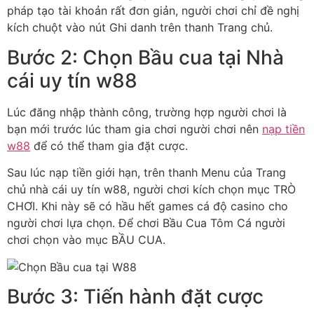
pháp tạo tài khoản rất đơn giản, người chơi chỉ đề nghị
kích chuột vào nút Ghi danh trên thanh Trang chủ.
Bước 2: Chọn Bầu cua tại Nhà
cái uy tín w88
Lúc đăng nhập thành công, trường hợp người chơi là
bạn mới trước lúc tham gia chơi người chơi nên
nạp tiền
w88
để có thể tham gia đặt cược.
Sau lúc nạp tiền giới hạn, trên thanh Menu của Trang
chủ nhà cái uy tín w88, người chơi kích chọn mục TRÒ
CHƠI. Khi này sẽ có hầu hết games cá độ casino cho
người chơi lựa chọn. Để chơi Bầu Cua Tôm Cá người
chơi chọn vào mục BẦU CUA.
Bước 3: Tiến hành đặt cược