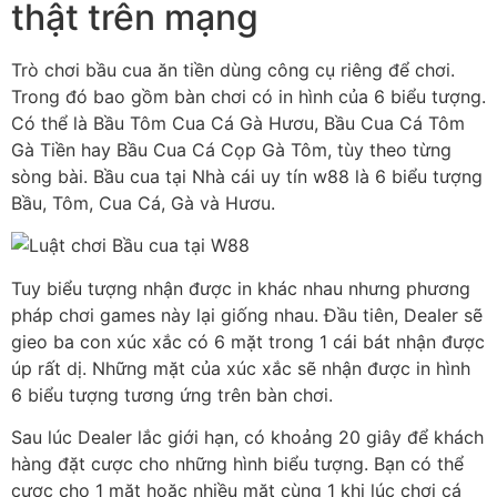
thật trên mạng
Trò chơi bầu cua ăn tiền dùng công cụ riêng để chơi.
Trong đó bao gồm bàn chơi có in hình của 6 biểu tượng.
Có thể là Bầu Tôm Cua Cá Gà Hươu, Bầu Cua Cá Tôm
Gà Tiền hay Bầu Cua Cá Cọp Gà Tôm, tùy theo từng
sòng bài. Bầu cua tại Nhà cái uy tín w88 là 6 biểu tượng
Bầu, Tôm, Cua Cá, Gà và Hươu.
Tuy biểu tượng nhận được in khác nhau nhưng phương
pháp chơi games này lại giống nhau. Đầu tiên, Dealer sẽ
gieo ba con xúc xắc có 6 mặt trong 1 cái bát nhận được
úp rất dị. Những mặt của xúc xắc sẽ nhận được in hình
6 biểu tượng tương ứng trên bàn chơi.
Sau lúc Dealer lắc giới hạn, có khoảng 20 giây để khách
hàng đặt cược cho những hình biểu tượng. Bạn có thể
cược cho 1 mặt hoặc nhiều mặt cùng 1 khi lúc chơi cá